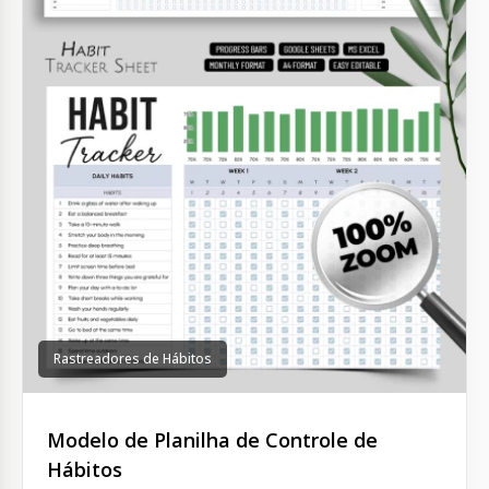
Rastreadores de Hábitos
Modelo de Planilha de Controle de
Hábitos