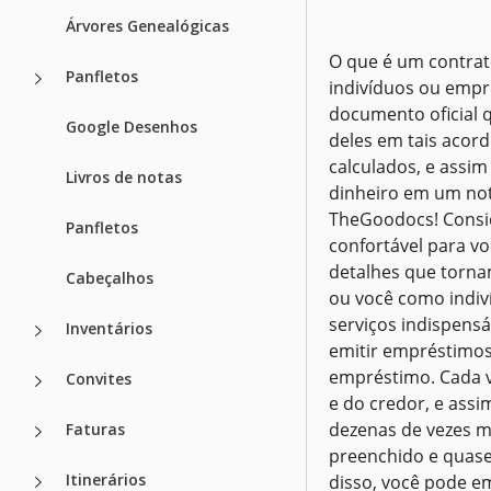
Árvores Genealógicas
O que é um contrat
Panfletos
indivíduos ou empr
documento oficial q
Google Desenhos
deles em tais acord
calculados, e assim
Livros de notas
dinheiro em um not
TheGoodocs! Consid
Panfletos
confortável para v
detalhes que torna
Cabeçalhos
ou você como indiv
serviços indispens
Inventários
emitir empréstimos
empréstimo. Cada ve
Convites
e do credor, e assi
dezenas de vezes m
Faturas
preenchido e quase
Itinerários
disso, você pode e