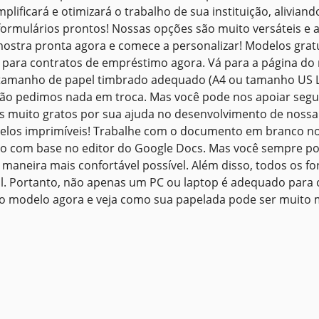
lificará e otimizará o trabalho de sua instituição, alivian
ormulários prontos! Nossas opções são muito versáteis e 
amostra pronta agora e comece a personalizar! Modelos grat
para contratos de empréstimo agora. Vá para a página do 
 tamanho de papel timbrado adequado (A4 ou tamanho US L
ão pedimos nada em troca. Mas você pode nos apoiar segui
os muito gratos por sua ajuda no desenvolvimento de noss
elos imprimíveis! Trabalhe com o documento em branco no
o com base no editor do Google Docs. Mas você sempre po
maneira mais confortável possível. Além disso, todos os fo
l. Portanto, não apenas um PC ou laptop é adequado par
o modelo agora e veja como sua papelada pode ser muito ma