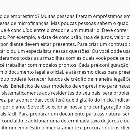
o de empréstimo? Muitas pessoas fizeram empréstimos em 
esas de microfinanças. Mas poucas pessoas sabem o quão d
ue é concluído entre o credor e um mutuário. Deve conter 
os. Por exemplo, a data de conclusão, taxa de juros, valor 
 por diante devem estar presentes. Para criar um contrato 
ário ou um especialista nessas questões. Ou você pode u
eramos todas as armadilhas com as quais você pode se dep
ocê trabalhar com modelos prontos. Cada pré-configuração e
m o documento legal e oficial, e até mesmo dicas para pre
íduo poderá fornecer fundos de crédito de maneira legal! 
áveis! Benefícios de usar modelos de empréstimo para nece
 sistematicamente aos residentes do seu país, será proble
z, para concordar, você terá que digitá-lo do início, indic
m por diante. Se você selecionar nossa pré-configuração bás
ais fácil. Para preparar um documento para assinatura, se
 concluído e adicionar uma determinada taxa de juros e ou
mitir um empréstimo imediatamente e procurar outros clie