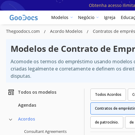
Obtenha acesso ilimit
Modelos
Negócio
Igreja
Educa
Thegoodocs.com
Acordo Modelos
Contratos de empré
Modelos de Contrato de Empr
Acomode os termos do empréstimo usando modelos de 
criadas legalmente e corretamente e definem os direit
disputas.
Todos os modelos
Todos Acordos
C
Agendas
Contratos de emprést
Acordos
de patrocínio.
de
Consultant Agreements