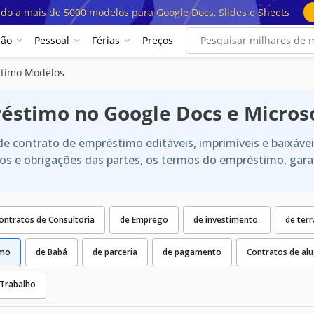
ado a mais de 5000 modelos para Google Docs, Slides e Sheets
ção
Pessoal
Férias
Preços
stimo Modelos
éstimo no Google Docs e Micros
contrato de empréstimo editáveis, imprimíveis e baixáve
os e obrigações das partes, os termos do empréstimo, gara
ontratos de Consultoria
de Emprego
de investimento.
de terr
imo
de Babá
de parceria
de pagamento
Contratos de alu
 Trabalho