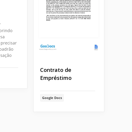
r
abrindo
esa
 precisar
 padrão
nsação
Contrato de
Empréstimo
Google Docs