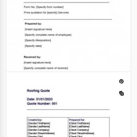
Orçamento de Construção
Você está cansado de perder clientes por causa de
um formulário de Orçamento de Construção
incompleto? Esta nuance será coisa do passado com
nosso modelo gratuito de Orçamento de
Construção!
Google Docs