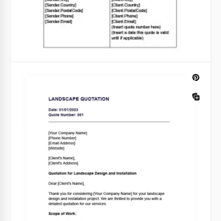
Cotação de preço
Você vende mercadorias no atacado ou no varejo
para diversas empresas, ou trabalha com
equipamentos ou outros negócios? Não leva muito
tempo ou dinheiro para emitir um Orçamento de
Preços!
Google Docs
Cotação para Serviços de Cobertura
Sua empresa está envolvida na renovação e
instalação de telhados? Então você precisará do
nosso modelo de Cotação de Telhados que pode