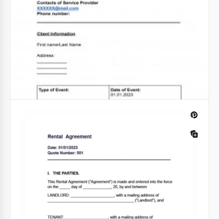
Citação sobre paisagem
Paisagistas e empresas associadas a esse tipo de
trabalho estão cientes da necessidade de estudar
Cotação de paisagem
cuidadosamente o Orçamento de Paisagismo antes
de iniciar o trabalho.
Um modelo de cotação de paisagismo é um
documento pré-designado usado por empresas de
Google Docs
paisagismo para fornecer uma estimativa detalhada
do custo dos serviços para um projeto de
paisagismo.
Google Docs