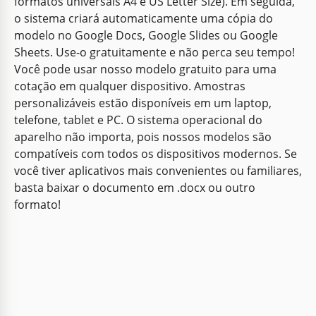
formatos universais A4 e US Letter Size). Em seguida,
o sistema criará automaticamente uma cópia do
modelo no Google Docs, Google Slides ou Google
Sheets. Use-o gratuitamente e não perca seu tempo!
Você pode usar nosso modelo gratuito para uma
cotação em qualquer dispositivo. Amostras
Solicitar Orçamento
personalizáveis estão disponíveis em um laptop,
telefone, tablet e PC. O sistema operacional do
aparelho não importa, pois nossos modelos são
Google Docs
compatíveis com todos os dispositivos modernos. Se
você tiver aplicativos mais convenientes ou familiares,
basta baixar o documento em .docx ou outro
formato!