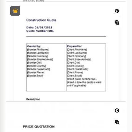
Cotação de preços de contraste.
Faça uma impressão impactante no mundo das
negociações empresariais com nosso marcante
modelo Contrast Price Quotation.
Google Sheets
Orçamento de Catering
Você fornece suas instalações para festas
corporativas e outros eventos e deseja concluir um
contrato? Em seguida, nosso formulário de
Orçamento de Catering tem tudo o que você
precisa.
Google Docs