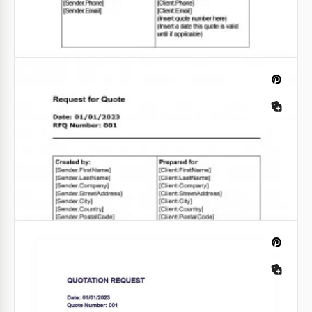
Citação empresarial
Cotação de Serviço Profissional
Se você está envolvido no comércio varejista ou
atacadista e na entrega de mercadorias para outros
países ou locais, então você está familiarizado com o
Google Docs
conceito de uma Cotação de Negócios.
Google Docs
Cotação de Negócios
Um modelo de Orçamento de Negócios é um
Cotação de Serviço
documento pré-projetado que você pode usar para
fornecer uma estimativa detalhada do custo dos
Sua empresa está constantemente recebendo
produtos ou serviços que você oferece a potenciais
solicitações de Orçamento de Serviço e você não
clientes.
tem um modelo pronto? Hora de melhorar esse
aspecto!