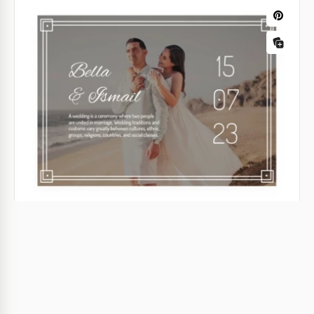
Lindo Cartão Postal de Salve a Data.
Cada casal tem suas próprias datas especiais.
Sugerimos que você crie um cartão postal com as
suas.
Google Docs
Salve a data Cartão Postal Elegante
Nosso modelo gratuito de Cartão Postal Elegante