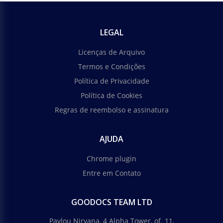
Save the Date é um presente de calendário
incomum e bonito. Você pode marcar a data
principal da sua vida usando nosso modelo pronto
LEGAL
para uso.
Licenças de Arquivo
Google Slides
Termos e Condições
Política de Privacidade
Política de Cookies
Regras de reembolso e assinatura
Pacote de dados elegante Salvar a data
AJUDA
Chrome plugin
Este versátil modelo de postais elegantes de
"Guardar a Data" pode ser usado para várias
Entre em Contato
necessidades pessoais e empresariais.
GOODOCS TEAM LTD
Google Slides
Pavlou Nirvana, 4 Alpha Tower, of. 11,