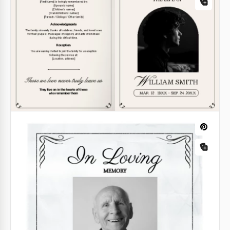
Folheto do Funeral Moderno
Google Docs
Modelo de programa funerário floral
rosa
Google Docs