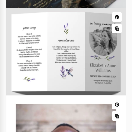
Modelo de Programa da Igreja
Google Docs
Modelo de Programa de Concerto
Modelo de Programa de Serviço de
Funeral Dobrável
Google Docs
Google Docs
Programa do funeral
Este Modelo de Brochura de Funeral é gratuito para
usar nos formatos Google Slides e PowerPoint.
Oferece um layout pronto para impressão e editável
de duas páginas.