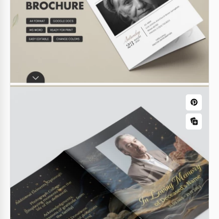
Programa de Funeral para Serviço
Memorial de Amostra
Homenageie a memória de um ente querido com o
nosso Modelo de Amostra de Programa de Funeral
Modelo de Programa do Evento
do Serviço Memorial.
Google Docs
Google Docs