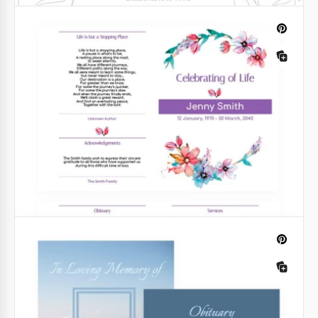
Programa de Vantagem Funerária
Elegante
Este elegante modelo do Programa Funeral
Advantage é um documento compassivo e
cuidadosamente projetado com a intenção de
fornecer consolo e apoio durante momentos
desafiadores.
Google Docs