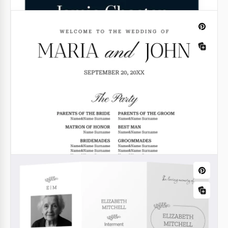
Programa Simples de Funeral
Considere esta opção se você está procurando um
Modelo de Brochura para Funerária gratuito e
simples.
Google Docs
Programa de Funeral Bi-Fold
Em momentos de tristeza, os modelos tradicionais
de programas de funeral muitas vezes carecem da
sensibilidade e elegância necessárias.
Google Docs