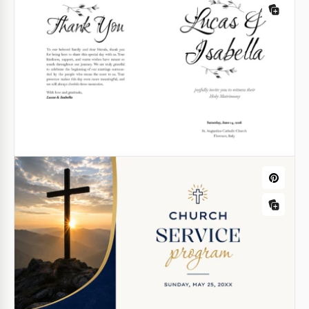
tranquilidade e solenidade, fornecendo um pano de
fundo que é rico e sombrio.
Modelo de Programa de Celebração da
Vida
Google Docs
A memória vive nas palavras e nos detalhes.
Google Docs