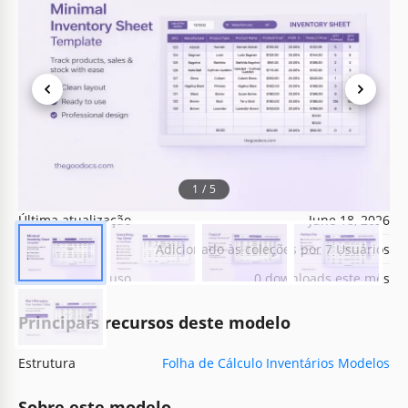
Especificações do modelo
Formato
Google Sheets
1
/
5
Criado
March 4, 2022
Última atualização
June 18, 2026
Comunidade
Adicionado às coleções por 7 Usuários
Estatísticas de uso
0 downloads este mês
Principais recursos deste modelo
Estrutura
Folha de Cálculo Inventários Modelos
Sobre este modelo