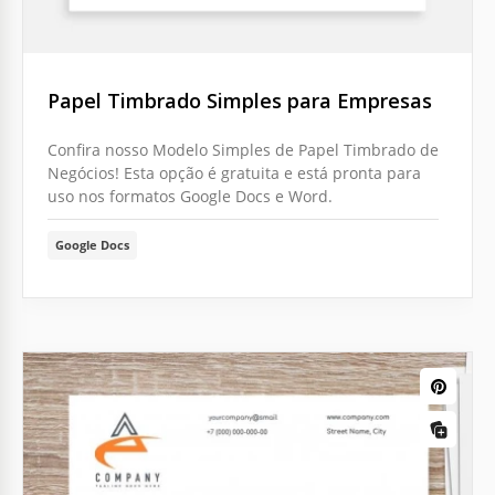
Papel Timbrado Simples para Empresas
Confira nosso Modelo Simples de Papel Timbrado de
Negócios! Esta opção é gratuita e está pronta para
uso nos formatos Google Docs e Word.
Google Docs