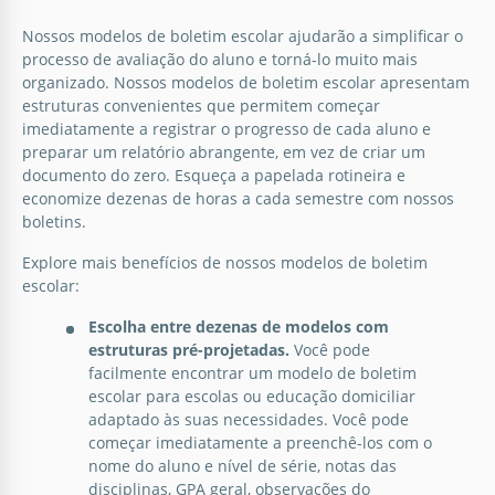
Relatório colorido da escola
Nossos modelos de boletim escolar ajudarão a simplificar o
Transforme dados monótonos em insights
processo de avaliação do aluno e torná-lo muito mais
visualmente atraentes com nosso Modelo de
organizado. Nossos modelos de boletim escolar apresentam
Relatório Colorido. Projetado para dar vida às
estruturas convenientes que permitem começar
apresentações, este modelo mescla informações
imediatamente a registrar o progresso de cada aluno e
com imagens vibrantes.
preparar um relatório abrangente, em vez de criar um
documento do zero. Esqueça a papelada rotineira e
economize dezenas de horas a cada semestre com nossos
Google Docs
boletins.
Explore mais benefícios de nossos modelos de boletim
escolar:
Escolha entre dezenas de modelos com
estruturas pré-projetadas.
Você pode
facilmente encontrar um modelo de boletim
Relatório da Escola Violeta
escolar para escolas ou educação domiciliar
adaptado às suas necessidades. Você pode
Nosso modelo de Relatório Escolar Violeta é perfeito
começar imediatamente a preenchê-los com o
para qualquer aluno.
nome do aluno e nível de série, notas das
disciplinas, GPA geral, observações do