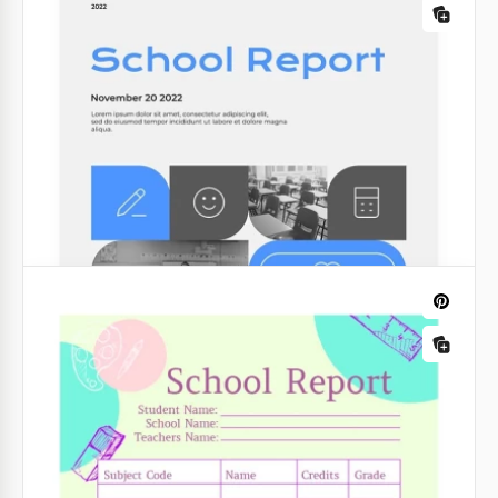
Laboratório da Bright School, projetado para fazer
seus projetos de ciências brilharem!
Google Slides
Relatório escolar de estilo moderno
Este modelo é perfeito para criar um diário
eletrônico, além de registrar as notas dos alunos
manualmente. Você pode usá-lo offline imprimindo-
o em papel ou baixando-o para o dispositivo.
Google Sheets