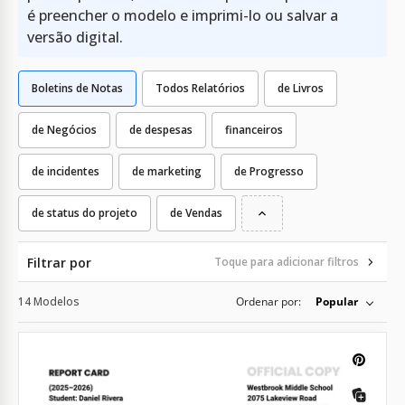
é preencher o modelo e imprimi-lo ou salvar a
versão digital.
Boletins de Notas
Todos Relatórios
de Livros
de Negócios
de despesas
financeiros
de incidentes
de marketing
de Progresso
de status do projeto
de Vendas
Filtrar por
Toque para adicionar filtros
14 Modelos
Ordenar por:
Popular