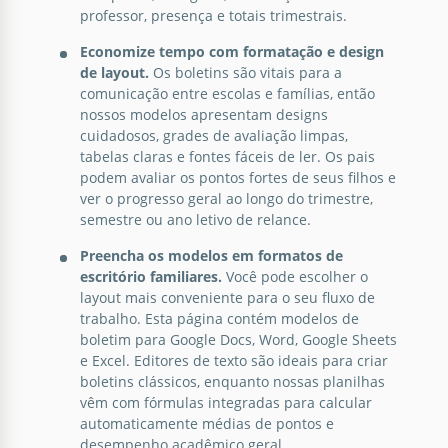
Google Docs
professor, presença e totais trimestrais.
Economize tempo com formatação e design
de layout.
Os boletins são vitais para a
comunicação entre escolas e famílias, então
nossos modelos apresentam designs
Relatório Escolar Azul
cuidadosos, grades de avaliação limpas,
tabelas claras e fontes fáceis de ler. Os pais
podem avaliar os pontos fortes de seus filhos e
Você quer fazer um relatório escolar para a
ver o progresso geral ao longo do trimestre,
administração ou para o seu professor? Sugerimos
semestre ou ano letivo de relance.
não gastar muito tempo e esforço nisso.
Preencha os modelos em formatos de
Google Docs
escritório familiares.
Você pode escolher o
layout mais conveniente para o seu fluxo de
trabalho. Esta página contém modelos de
boletim para Google Docs, Word, Google Sheets
e Excel. Editores de texto são ideais para criar
boletins clássicos, enquanto nossas planilhas
vêm com fórmulas integradas para calcular
automaticamente médias de pontos e
desempenho acadêmico geral.