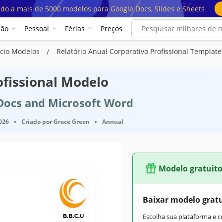
ado a mais de 5000 modelos para Google Docs, Slides e Sheets
ção
Pessoal
Férias
Preços
ócio Modelos
Relatório Anual Corporativo Profissional Template
ofissional Modelo
 Docs and Microsoft Word
2026
•
Criado por
Grace Green
•
Annual
Modelo gratuit
Baixar modelo grat
Escolha sua plataforma e 