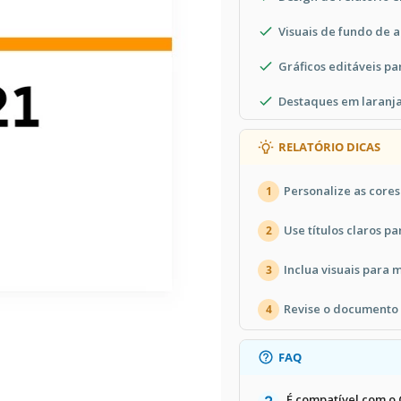
Visuais de fundo de 
Gráficos editáveis p
Destaques em laranja
RELATÓRIO DICAS
Personalize as core
1
Use títulos claros p
2
Inclua visuais para
3
Revise o documento a
4
FAQ
É compatível com o