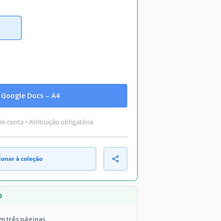
Google Docs – A4
o conta • Atribuição obrigatória
ionar à coleção
O
em três páginas