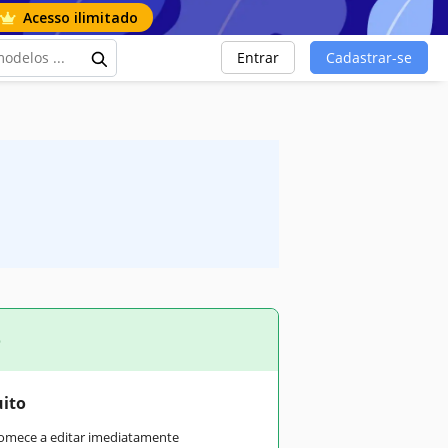
Acesso ilimitado
Entrar
Cadastrar-se
o
uito
comece a editar imediatamente