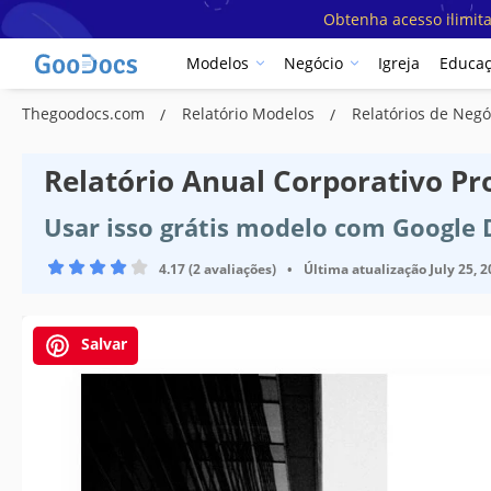
Obtenha acesso ilimit
Modelos
Negócio
Igreja
Educa
Thegoodocs.com
Relatório Modelos
Relatórios de Neg
Relatório Anual Corporativo Pr
Usar isso grátis modelo com Google
4.17 (2 avaliações)
•
Última atualização
July 25, 
Salvar