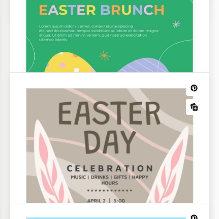
A Páscoa é sempre um feriado brilhante e bom.
Folheto engraçado de Páscoa
A Páscoa está chegando em breve, e você não sabe
como contar às pessoas sobre promoções em sua
loja, café ou restaurante? Use este design engraçado
de flyer de Páscoa para promoção online ou offline.