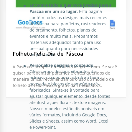
Encontre tudo o que você precisa para a
Páscoa em um só lugar.
Esta página
contém todos os designs mais recentes
de Páscoa para panfletos, rastreadores
de orçamento, folhetos, planos de
eventos e muito mais. Preparamos
materiais adequados tanto para uso
pessoal quanto para necessidades
Folheto Feliz Dia de Páscoa
empresariais.
Personalize designs e conteúdo.
A Páscoa é sempre um feriado alegre e bom. Se você
Oferecemos designs vibrantes de
quiser parabenizar parentes e entes queridos de
primavera com uma estrutura bem
maneira única, recomendamos o uso do modelo de
pensada e blocos de conteúdo pré-
folheto de feliz Páscoa grátis da TheGoodocs.
fabricados. Sinta-se à vontade para
ajustar qualquer elemento, desde fontes
até ilustrações florais, texto e imagens.
Nossos modelos estão disponíveis em
vários formatos, incluindo Google Docs,
Slides e Sheets, assim como Word, Excel
e PowerPoint.