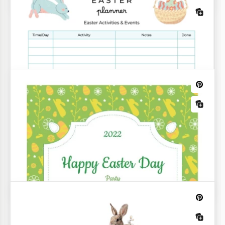
A História da Páscoa para Crianças -
Template de Mini Livro para Imprimir
Vai criar sua história da Páscoa, mas não consegue
decidir como projetar seu livro? Aproveite o nosso
The Easter Story For Kids grátis!
Agenda Diária Ilustrada
Você quer planejar atividades ou jantar para a
Páscoa? Então você sempre pode usar nosso modelo