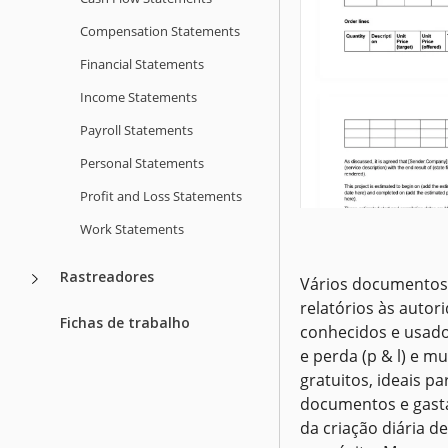
Google Docs
Compensation Statements
Financial Statements
Income Statements
Payroll Statements
Personal Statements
Profit and Loss Statements
Work Statements
Rastreadores
Vários documentos 
relatórios às autor
Fichas de trabalho
conhecidos e usado
e perda (p & l) e 
gratuitos, ideais 
documentos e gastá
Demonstraçã
da criação diária d