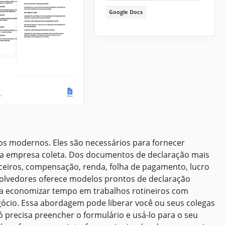
Google Docs
nstração do
s modernos. Eles são necessários para fornecer
 de Caixa.
que a empresa coleta. Dos documentos de declaração mais
nceiros, compensação, renda, folha de pagamento, lucro
ntando o modelo de
 "Demonstração de
volvedores oferece modelos prontos de declaração
e Caixa" em nossa
sa economizar tempo em trabalhos rotineiros com
orma! Domine suas
ócio. Essa abordagem pode liberar você ou seus colegas
s com este modelo
só precisa preencher o formulário e usá-lo para o seu
vo e abrangente que