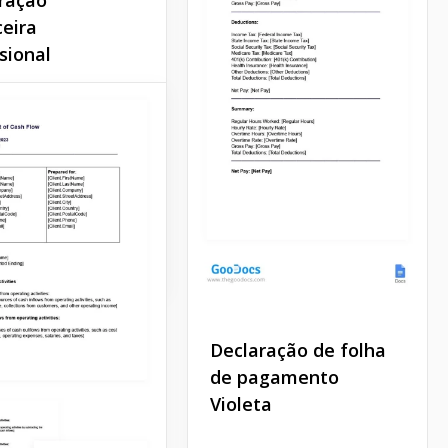
ceira
sional
odelo de
tração Financeira
izará seu tempo
 o trabalho diário
atórios a
dores e credores.
Docs
Declaração de folha
de pagamento
Violeta