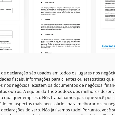
Demo
de declaração são usados em todos os lugares nos negócio
Fluxo
idades fiscais, informações para clientes ou estatísticas 
s ​​nos negócios, existem os documentos de negócios, fina
Aprese
design
muitos outros. A equipe da TheGoodocs dos melhores desen
Declaração de
Fluxo d
para qualquer empresa. Nós trabalhamos para que você pos
plataf
Trabalho
-lo em aspectos mais necessários para melhorar o seu neg
finança
o
Profissional.
e declarações do zero. Nós já fizemos tudo! Portanto, você 
intuiti