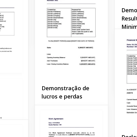
Então, nosso modelo
tório
Demo
gratuito é o que você
qualquer
estava procurando.
Resul
Minim
Google Docs
Você es
para e
Demons
Resulta
investi
Google 
Demonstração de
lucros e perdas
O Demonstrativo de Lucros
e Perdas é o documento
mais importante que toda
empresa pública deve
apresentar a cada
Decla