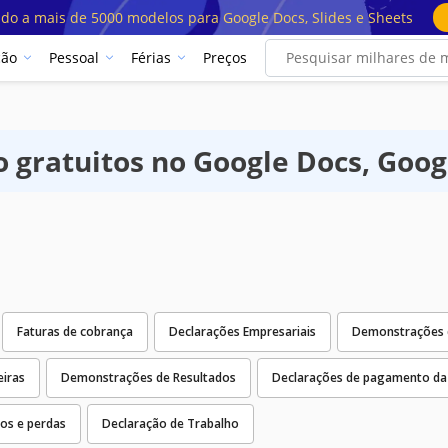
ado a mais de 5000 modelos para Google Docs, Slides e Sheets
ção
Pessoal
Férias
Preços
gratuitos no Google Docs, Googl
Faturas de cobrança
Declarações Empresariais
Demonstrações d
iras
Demonstrações de Resultados
Declarações de pagamento da
os e perdas
Declaração de Trabalho