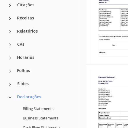
Citações
Receitas
Relatórios
CVs
Declarações d
Horários
faturamento
Folhas
Este modelo de fa
Slides
documento pré-pr
usado para fornec
clientes um resum
Declarações.
transações e cobr
que eles incorrer
Billing Statements
durante um deter
Business Statements
período.
Cash Flow Statements