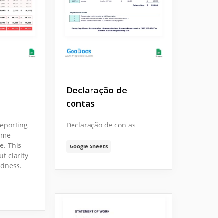
Declaração de
contas
reporting
Declaração de contas
come
e. This
Google Sheets
ut clarity
rdness.