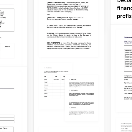
trimestre e ano.
finan
profis
Google Docs
Este m
Demons
econom
durante
com rel
e
investi
Google 
tura é um
ojetado
er aos
o das
anças
am
minado