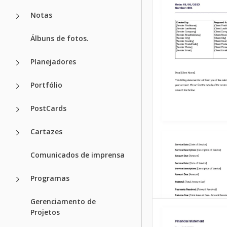
de Caixa é um rela
Notas
obrigatório para 
empresa pública.
Álbuns de fotos.
Google Docs
Planejadores
Portfólio
PostCards
Cartazes
Comunicados de imprensa
Programas
Gerenciamento de
Projetos