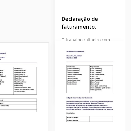
Declaração Pessoal.
Declaração de
Revelando o modelo de
faturamento.
design de "Declaração
Pessoal" em nossa
O trabalho rotineiro com
plataforma! Crie uma
documentos leva todos à
narrativa envolvente que
depressão. Mas agora,
destaque suas qualidades
graças aos serviços de
e aspirações únicas.
nossos designers e
desenvolvedores, você
Google Docs
pode economizar tempo.
Google Docs