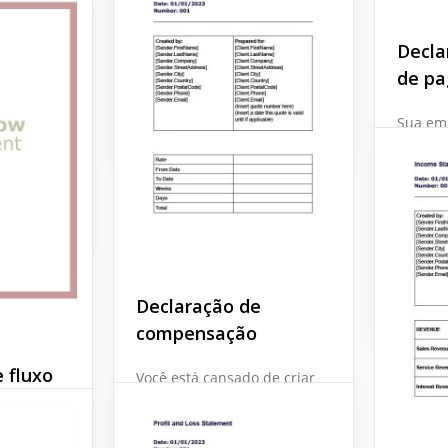
descrever as características
Básico
da transação e adicionar
Decla
um preço e outros detalhes
delo de
lá.
de p
 de
ifique a
Google Docs
Sua em
, rastreie
emitir 
hore a
Pagame
te.
trimest
facilit
de Decl
Pagame
Google 
Declaração de
compensação
e fluxo
Você está cansado de criar
um Demonstrativo de
Compensação trimestral,
semanal ou anual do zero?
 de Fluxo