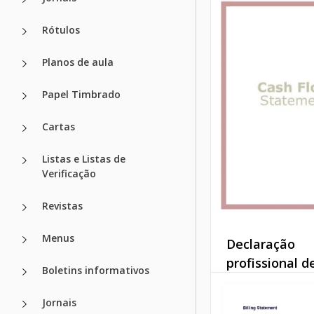
Faturamento 
Rótulos
Experimente o mo
declaração básica
Planos de aula
faturamento! Simpl
emissão de faturas
Papel Timbrado
pagamentos e mel
satisfação do clien
Cartas
Google Sheets
Listas e Listas de
Verificação
Revistas
Menus
Declaração
profissional d
Boletins informativos
de caixa
Jornais
Um Demonstrativo