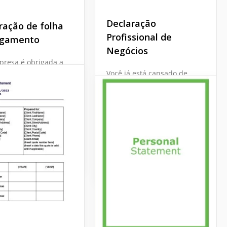
Declaração
ração de folha
Profissional de
agamento
Negócios
presa é obrigada a
uma Declaração de
Você já está cansado de
nto todo mês,
procurar o modelo para
re ou ano? Então
sua Declaração Empresarial
e e use nosso modelo
toda semana, mês ou ano?
aração de
Agora você pode esquecer
nto.
disso de uma vez por
todas!
Docs
Google Docs