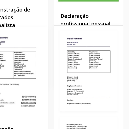
nstração de
Declaração
tados
profissional pessoal.
alista
Este modelo de Declaração
tá se preparando
Pessoal é adequado para
nviar uma
qualquer empresa que
tração de
tenha certos requisitos
dos aos seus
para funcionários.
dores ou parceiros?
Google Docs
Docs
ração