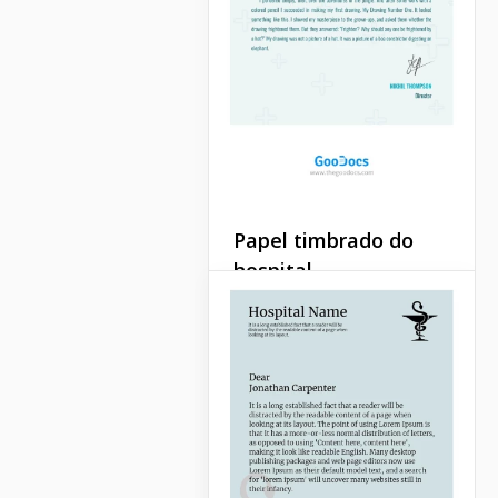
Papel timbrado do
hospital
Não é muito fácil encontrar
o timbre certo de um
hospital. Tal coisa deve ser
suficientemente oficial, mas
ao mesmo tempo você deve
adicionar um toque
especial a ele.