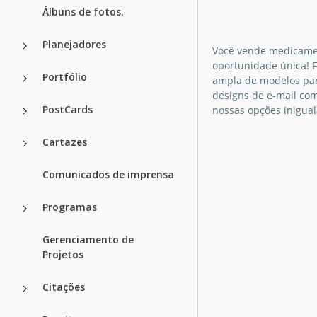
simples cinza
Álbuns de fotos.
carta médica.
Planejadores
Você vende medicamen
Projete uma imag
oportunidade única! F
Portfólio
confiança e confia
ampla de modelos par
com nosso modelo
designs de e-mail co
papel timbrado ci
PostCards
nossas opções inigual
simples para área
Cartazes
Google Docs
Comunicados de imprensa
Programas
Gerenciamento de
Projetos
Citações