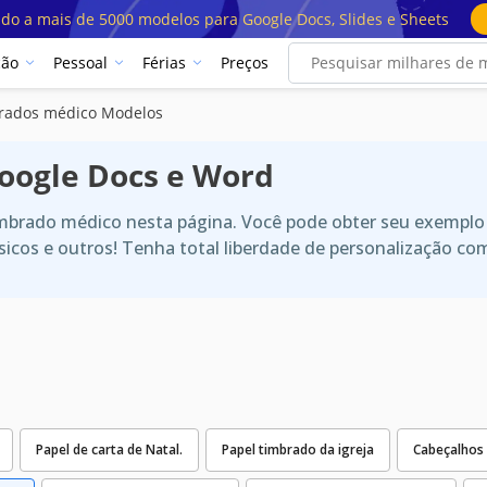
ado a mais de 5000 modelos para Google Docs, Slides e Sheets
ção
Pessoal
Férias
Preços
brados médico Modelos
Google Docs e Word
brado médico nesta página. Você pode obter seu exemplo 
ásicos e outros! Tenha total liberdade de personalização 
Papel de carta de Natal.
Papel timbrado da igreja
Cabeçalhos 