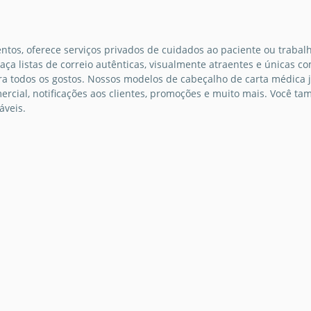
 para
tos, oferece serviços privados de cuidados ao paciente ou traba
em de
aça listas de correio autênticas, visualmente atraentes e únicas
bilidade
a todos os gostos. Nossos modelos de cabeçalho de carta médica j
 de
mercial, notificações aos clientes, promoções e muito mais. Você
nza
áveis.
 médica.