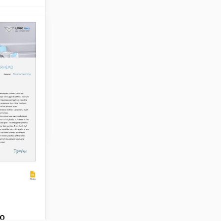
do
turado
e saúde,
do