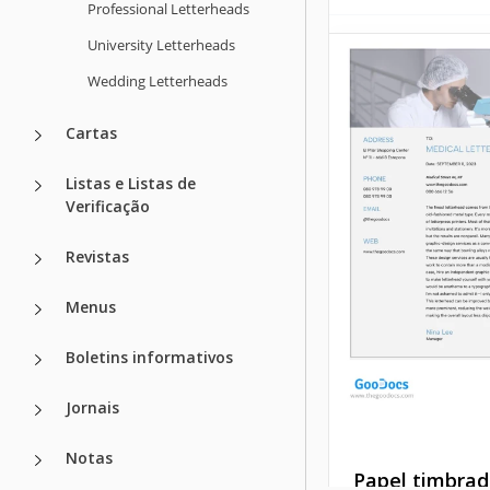
Professional Letterheads
University Letterheads
Papel timbra
Wedding Letterheads
médico estru
Cartas
Quando se trata d
profissionalismo e
Listas e Listas de
confiança são
Verificação
fundamentais.
Revistas
Google Docs
Menus
Boletins informativos
Jornais
Notas
Papel timbra