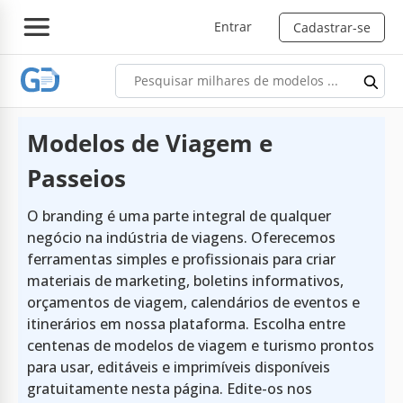
Entrar
Cadastrar-se
Modelos de Viagem e
Passeios
O branding é uma parte integral de qualquer
negócio na indústria de viagens. Oferecemos
ferramentas simples e profissionais para criar
materiais de marketing, boletins informativos,
orçamentos de viagem, calendários de eventos e
itinerários em nossa plataforma. Escolha entre
centenas de modelos de viagem e turismo prontos
para usar, editáveis e imprimíveis disponíveis
gratuitamente nesta página. Edite-os nos