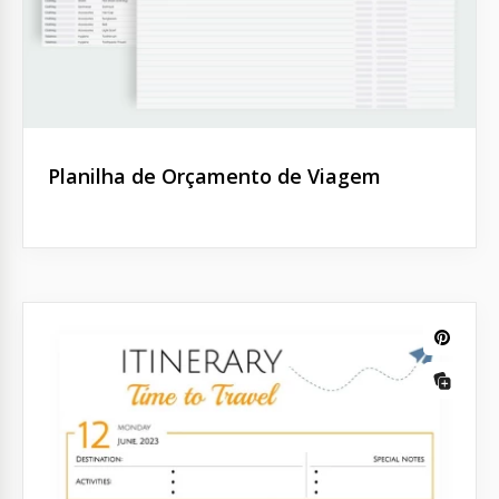
Planilha de Orçamento de Viagem