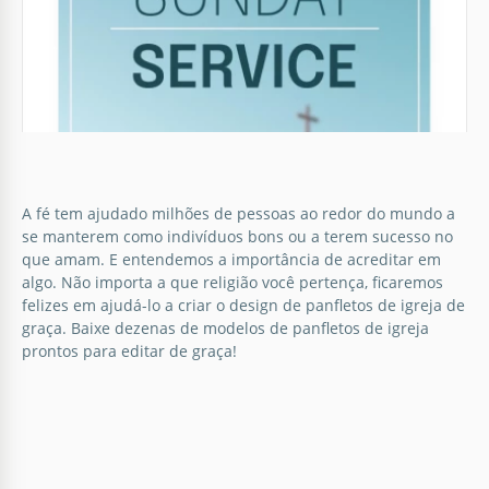
Google Slides
Folheto da Igreja de Deus.
A fé tem ajudado milhões de pessoas ao redor do mundo a
se manterem como indivíduos bons ou a terem sucesso no
A fé ajuda muitas pessoas a alcançarem seus
que amam. E entendemos a importância de acreditar em
objetivos e a se manterem motivadas e honestas.
algo. Não importa a que religião você pertença, ficaremos
Mas algumas nem sequer sabem nada sobre
felizes em ajudá-lo a criar o design de panfletos de igreja de
religião.
graça. Baixe dezenas de modelos de panfletos de igreja
prontos para editar de graça!
Google Docs