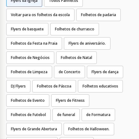
Flyers da Igreja
Todos Panfletos
Voltar para os folhetos da escola
Folhetos de padaria
Flyers de basquete
Folhetos de churrasco
Folhetos da Festa na Praia
Flyers de aniversário.
Folhetos de Negócios
Folhetos de Natal
Folhetos de Limpeza
de Concerto
Flyers de dança
DJ Flyers
Folhetos de Páscoa
Folhetos educativos
Folhetos de Evento
Flyers de Fitness
Folhetos de Futebol
de funeral
de Formatura
Flyers de Grande Abertura
Folhetos de Halloween.