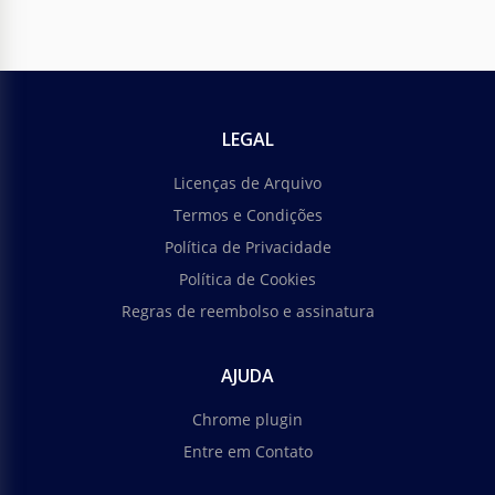
Folheto da Igreja Azul Calmo
Inspirar tranquilidade e devoção com o nosso
modelo de folheto da Igreja Calma Azul.
LEGAL
Google Slides
Licenças de Arquivo
Termos e Condições
Política de Privacidade
Política de Cookies
Regras de reembolso e assinatura
AJUDA
Chrome plugin
Entre em Contato