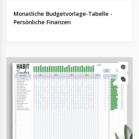
Monatliche Budgetvorlage-Tabelle -
Persönliche Finanzen