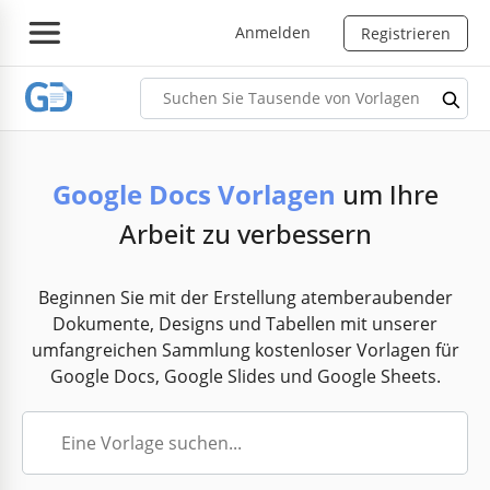
Anmelden
Registrieren
Google Docs Vorlagen
um Ihre
Arbeit zu verbessern
Beginnen Sie mit der Erstellung atemberaubender
Dokumente, Designs und Tabellen mit unserer
umfangreichen Sammlung kostenloser Vorlagen für
Google Docs, Google Slides und Google Sheets.