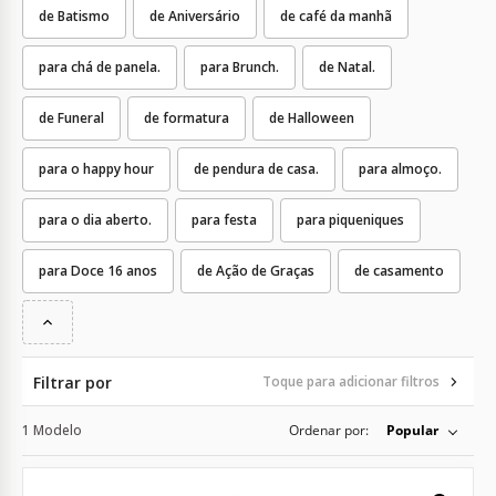
de Batismo
de Aniversário
de café da manhã
para chá de panela.
para Brunch.
de Natal.
de Funeral
de formatura
de Halloween
para o happy hour
de pendura de casa.
para almoço.
para o dia aberto.
para festa
para piqueniques
para Doce 16 anos
de Ação de Graças
de casamento
Filtrar por
Toque para adicionar filtros
1 Modelo
Ordenar por:
Popular