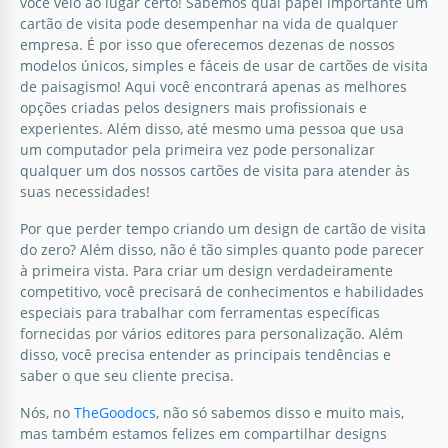
você veio ao lugar certo! Sabemos qual papel importante um
cartão de visita pode desempenhar na vida de qualquer
empresa. É por isso que oferecemos dezenas de nossos
Google Slides
modelos únicos, simples e fáceis de usar de cartões de visita
de paisagismo! Aqui você encontrará apenas as melhores
opções criadas pelos designers mais profissionais e
experientes. Além disso, até mesmo uma pessoa que usa
um computador pela primeira vez pode personalizar
qualquer um dos nossos cartões de visita para atender às
suas necessidades!
Por que perder tempo criando um design de cartão de visita
do zero? Além disso, não é tão simples quanto pode parecer
à primeira vista. Para criar um design verdadeiramente
Cartão de visita da Paisagem Verde.
competitivo, você precisará de conhecimentos e habilidades
especiais para trabalhar com ferramentas específicas
Você é um designer de paisagens? Oferecemos não
fornecidas por vários editores para personalização. Além
perder tempo e dinheiro criando um design para
disso, você precisa entender as principais tendências e
um cartão de visita, mas usar o design do Cartão de
saber o que seu cliente precisa.
Visita Green Landscape pronto para uso.
Nós, no
TheGoodocs
, não só sabemos disso e muito mais,
mas também estamos felizes em compartilhar designs
Google Slides