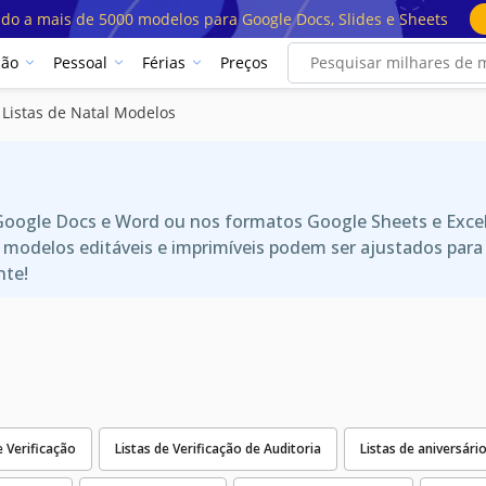
ado a mais de 5000 modelos para Google Docs, Slides e Sheets
ção
Pessoal
Férias
Preços
Listas de Natal Modelos
 Google Docs e Word ou nos formatos Google Sheets e Exce
es modelos editáveis e imprimíveis podem ser ajustados pa
nte!
e Verificação
Listas de Verificação de Auditoria
Listas de aniversári