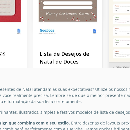
importantes!
Google Slides
Google Docs
fas
Lista de Desejos de
Natal de Doces
O que pode ser mais
emocionante do que
ara fazer
escrever uma carta para o
 você não
esentes de Natal atendam às suas expectativas? Utilize os nossos 
Papai Noel?
 sua
ue você realmente precisa. Lembre-se de que o melhor presente nã
jos de
modelo
ão e formatação da sua lista corretamente.
Google Docs
para uso
ilhantes, ilustrados, simples e festivos modelos de lista de desejos
s de
Lista
er uma
erfeito.
sign que combina com o seu estilo.
Entre dezenas de layouts pré-
Natal
Noel
e combinará perfeitamente com a sua vibe. Temos opções brilhantes