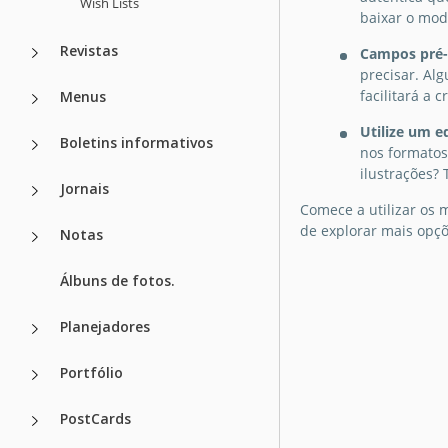
certamente lerá c
Wish Lists
Google Docs
baixar o mod
nosso Modelo de L
Desejos de Natal!
Revistas
Campos pré-f
precisar. Al
Google Docs
facilitará a 
Menus
Utilize um e
Boletins informativos
nos formatos
ilustrações?
Jornais
Comece a utilizar os 
de explorar mais opçõ
Notas
Álbuns de fotos.
Planejadores
Portfólio
PostCards