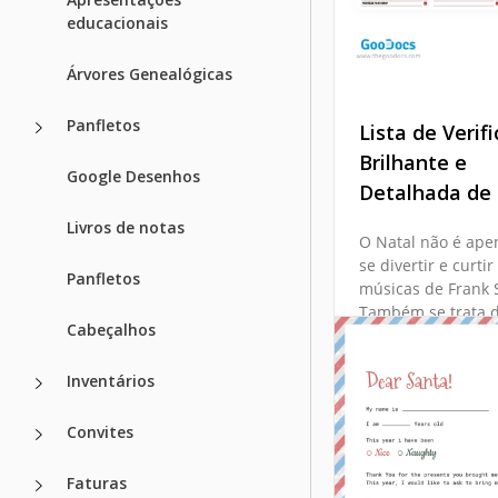
educacionais
Árvores Genealógicas
Lista de Natal
Adorável
Panfletos
Lista de Verif
Confira nosso Ado
Brilhante e
Google Desenhos
Modelo de Lista d
Detalhada de 
para uma lista de
Livros de notas
em branco nova e 
O Natal não é ape
se divertir e curtir
Panfletos
Google Docs
músicas de Frank S
Também se trata d
Cabeçalhos
longas de tarefas 
compras.
Inventários
Google Sheets
Convites
Faturas