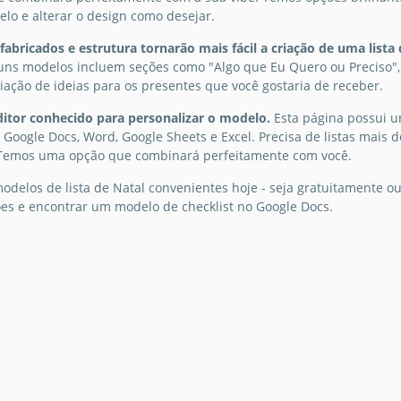
om o
elo e alterar o design como desejar.
Qual c
ista de
seu hum
abricados e estrutura tornarão mais fácil a criação de uma lista 
Model
vermelh
guns modelos incluem seções como "Algo que Eu Quero ou Preciso", "
Não imp
Cartõ
criação de ideias para os presentes que você gostaria de receber.
Modelo 
para 
de Nata
ditor conhecido para personalizar o modelo.
Esta página possui u
predefi
 Google Docs, Word, Google Sheets e Excel. Precisa de listas mais 
diferen
 Temos uma opção que combinará perfeitamente com você.
Google 
modelos de lista de Natal convenientes hoje - seja gratuitamente
Google 
es e encontrar um modelo de checklist no Google Docs.