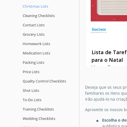
Christmas Lists
Cleaning Checklists
Contact Lists
Grocery Lists
Homework Lists
Lista de Tare
Medication Lists
para o Natal
Packing Lists
Vermelho
Price Lists
Há muitas coisas p
Quality Сontrol Checklists
antes do Natal! Se
Deseja que os seus pr
Shot Lists
quer se perder na
familiares os itens q
Lista de Dese
agenda, o nosso 
irão ajudá-lo na criaç
To-Do Lists
Natal
gratuito e pronto 
Training Checklists
Aproveite os nossos br
de Lista de Tarefa
Você pode escrev
Natal Vermelha é p
Wedding Checklists
Escolha o de
carta que o Papai 
autêntica qu