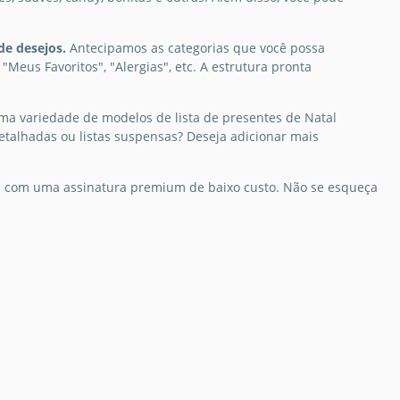
or combina com o
or de Natal,
de desejos.
Antecipamos as categorias que você possa
o de Lista de
o, azul, ou rosa?
Meus Favoritos", "Alergias", etc. A estrutura pronta
orta, pois o nosso
es natalinos
de Lista de Desejos
Imprimir
l inclui três
ma variedade de modelos de lista de presentes de Natal
nições com
detalhadas ou listas suspensas? Deseja adicionar mais
tes paletas de cores!
Slides
 ou com uma assinatura premium de baixo custo. Não se esqueça
Slides