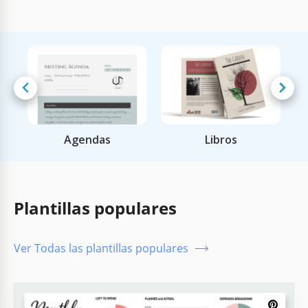
F
Agendas
Libros
Plantillas populares
Ver Todas las plantillas populares