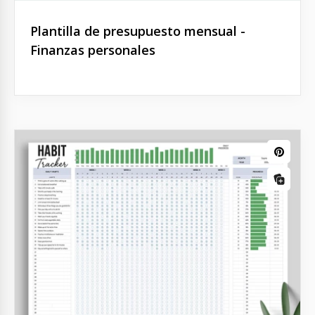
Plantilla de presupuesto mensual -
Finanzas personales