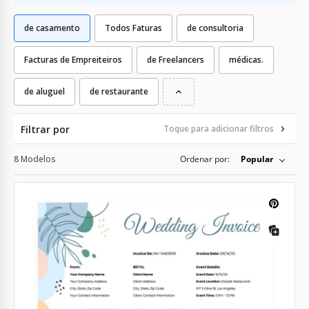
de casamento
Todos Faturas
de consultoria
Facturas de Empreiteiros
de Freelancers
médicas.
de aluguel
de restaurante
Filtrar por
Toque para adicionar filtros
8 Modelos
Ordenar por:
Popular