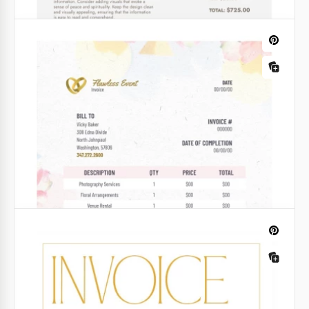
vermelho
Você está planejando um casamento e quer ter
todos os detalhes sob controle? Então você precisa
da nossa Fatura de Casamento Rosa com Vermelho
gratuita, com um design brilhante e chamativo.
Google Docs
Fatura do Casamento de Pássaros
Celebre sua história de amor com nosso modelo de
fatura de casamento com pássaros! Cada detalhe de