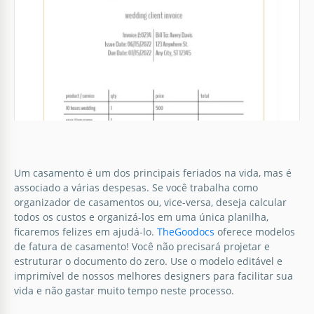
casamento deve refletir sua jornada única, até
mesmo as faturas.
Google Docs
Faturas de casamento em luz delicada
Um casamento é um dos principais feriados na vida, mas é
associado a várias despesas. Se você trabalha como
O amor está nos detalhes, e assim é o nosso modelo
organizador de casamentos ou, vice-versa, deseja calcular
de faturas de casamento Delicate Light.
todos os custos e organizá-los em uma única planilha,
ficaremos felizes em ajudá-lo.
TheGoodocs
oferece modelos
de fatura de casamento! Você não precisará projetar e
Google Docs
estruturar o documento do zero. Use o modelo editável e
imprimível de nossos melhores designers para facilitar sua
vida e não gastar muito tempo neste processo.