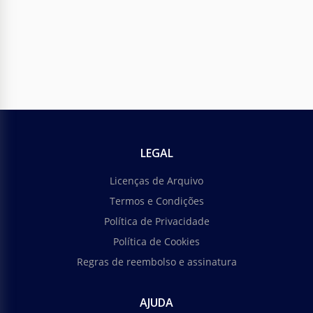
Fatura de clientes de casamento
Você está cansado de criar uma fatura para seus
clientes do zero toda vez? Com esta Fatura de
Clientes de Casamento, você esquecerá todas as
complexidades que acompanham esse processo.
LEGAL
Google Docs
Licenças de Arquivo
Termos e Condições
Política de Privacidade
Política de Cookies
Regras de reembolso e assinatura
AJUDA