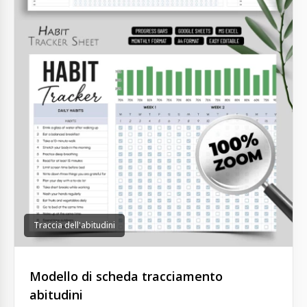
Traccia dell'abitudini
Modello di scheda tracciamento
abitudini