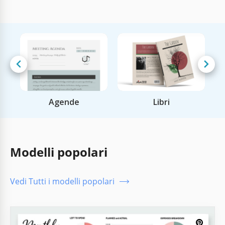
O
Agende
Libri
Modelli popolari
Vedi Tutti i modelli popolari