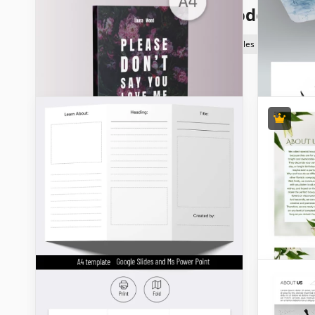
Brochure & Dépliants Modèles
d'entreprise
d'église
éducative
funérailles
d'informat
Voir Tous Brochures & Dépliants Modèles