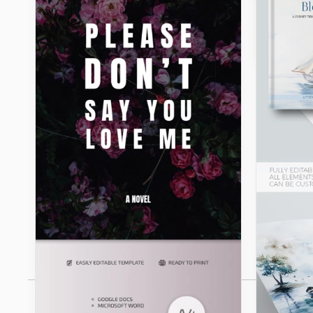
invités. 
les préf
plans de