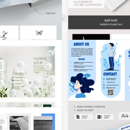
ion
médicales
de photographie.
de produits
immobilières
sc
Livres
Modèle de couvertur
livre de roman d'horr
Roman élégant
Avez-vous écrit un roman? 
voulez trouver des premiers
lecteurs? Avec notre modèle
couverture de livre, c'est po
facilement.