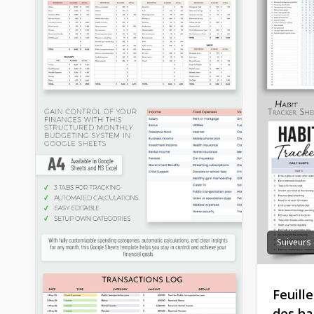
Suiveurs
Feuill
des ha