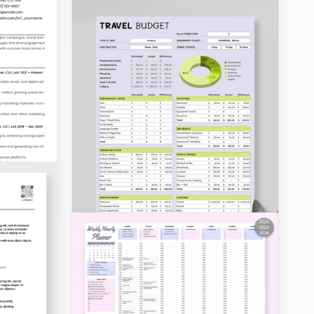
Budgets familiaux et ménagers
Modèle de budget familial
- Planificateur facile des
dépenses et des revenus