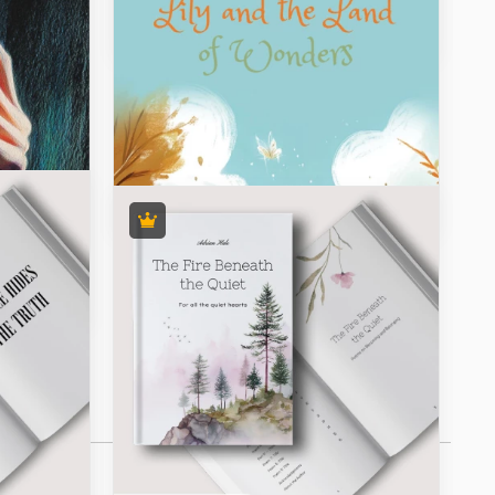
personnelles.
Itinéraire de voyage
classique
Profitez de notre modèle de voyage
classique gratuit disponible en
formats Google Docs et Word.
e Livres
our
 à la
!