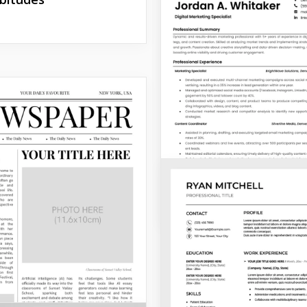
Reprendre
Modèle de CV ATS de
location simple