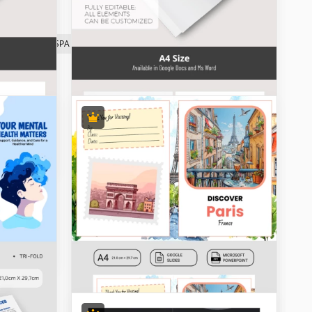
olaires
de SPA
de voyage
de mariage
e de
eur
Vous
 de
ssible