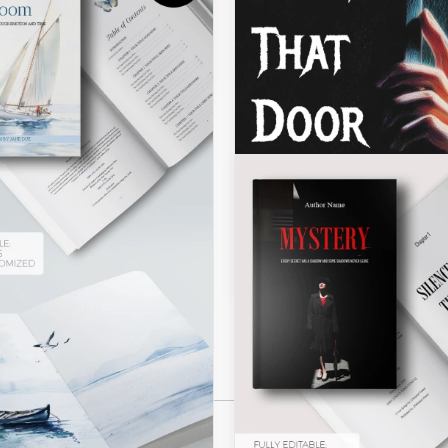
Gérez facilement les RSVP,
érences alimentaires et les
 table.
Inventaires
Inventaire de livres
Notre Modèle d'Inventaire d
est un outil indispensable p
suivre les livres à la maison,
bibliothèque ou au magasin