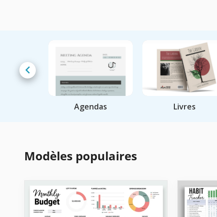
 modèles
Agendas
Livres
Modèles populaires