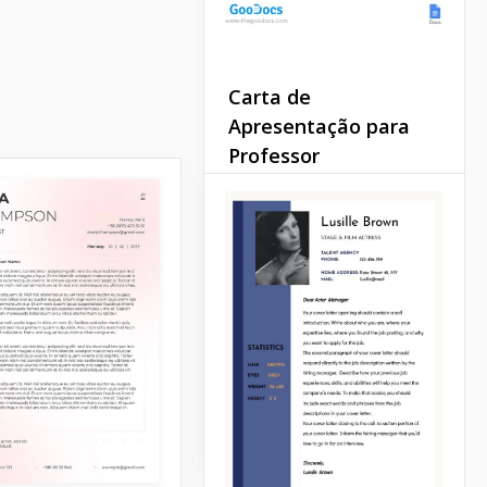
Carta de
Apresentação para
Professor
Você quer causar uma
impressão duradoura?
Nosso Modelo de Carta de
Apresentação para
Professores é a sua
escolha! Esta amostra é
feita para mostrar sua
paixão pela educação.
Google Docs