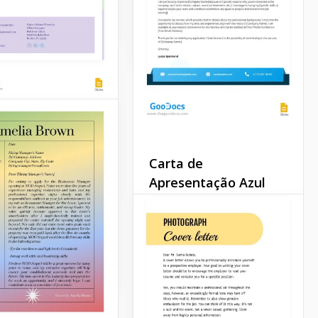
Docs
Google Docs
 de
entação
Carta de
logo
Apresentação Azul
e Apresentação
Apresentamos o Modelo de
go
Capa para Currículo no
Google Slides 2024, uma
Docs
ferramenta versátil
projetada para
complementar seu
currículo com uma capa