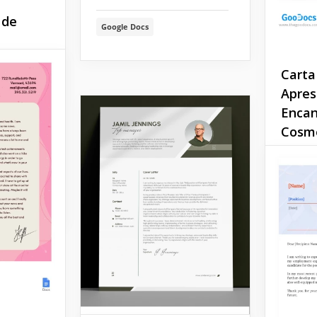
 de
Google Docs
os em
Carta
Apres
delo de
Encan
ação de
Cosme
o
ara
e Docs.
O enca
carta d
Cosmet
transmi
e criat
seus vi
de-rosa
Google 