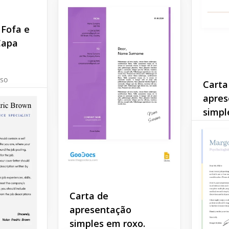
 Fofa e
Carta de
Capa
apresentação básica
para currículo
so
Carta
o
apres
de
Google Docs
simpl
 e
 rosa!
nte
Hoje em
nalismo
candida
 charme
emprego
lhe sej
uma ca
apresen
Carta de
conteúd
apresentação
carta i
simples em roxo.