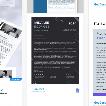
Carta
Apres
Gradu
Estamos
em apre
carta d
gradie
vai aju
Google 