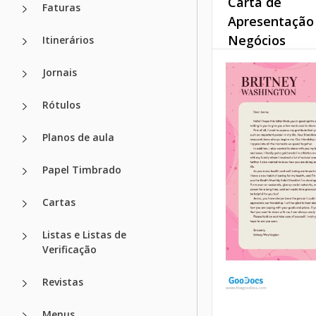
Carta de
Faturas
Apresentação
Negócios
Itinerários
Estamos encantad
Jornais
apresentar um
revolucionário Mo
Rótulos
Carta de Apresent
Negócios projetad
Planos de aula
especificamente p
usuários do Googl
Papel Timbrado
Google Docs
Cartas
Listas e Listas de
Verificação
Revistas
Menus