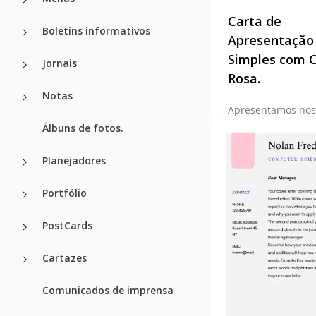
Carta de
Boletins informativos
Apresentação
Simples com 
Jornais
Rosa.
Notas
Apresentamos nos
encantador model
Álbuns de fotos.
gratuito de carta 
apresentação fofa
Planejadores
simples, com capa
Esse design elega
Portfólio
combina profissio
com um toque de
PostCards
rosa suave.
Cartazes
Google Docs
Comunicados de imprensa