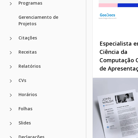
Programas
Gerenciamento de
Projetos
Citações
Especialista 
Ciência da
Receitas
Computação C
Relatórios
de Apresenta
CVs
Esta carta de apr
de especialista em
Horários
da computação é
absolutamente esp
questão é que of
Folhas
não apenas o desi
também sugestões
Slides
escrita da carta.
Declarações.