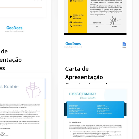
Google Docs
 de
entação
es
Carta de
Apresentação
 dia, ao se
Simples Amarela
tar para qualquer
, é provável que
Você quer que seu
a solicitado enviar
currículo e carta de
rta de
apresentação sejam
tação. Claro, o
notados? Nós sugerimos
o textual desta
usar um modelo pronto de
mporta muito.
Carta de Apresentação
Simples Amarela para isso.