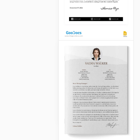
Carta de
apresentação
clássica
Você está procurando por
um emprego?
Google Docs