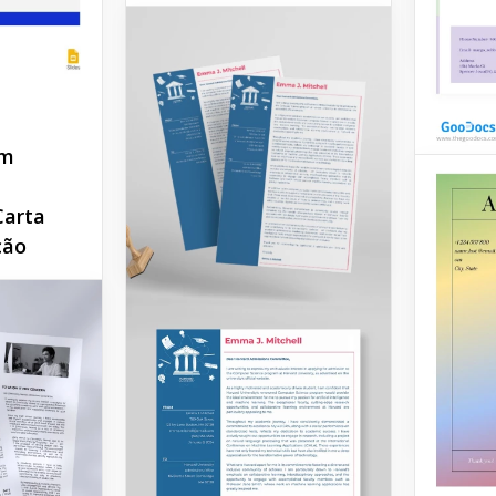
Google 
Abraçe a elegância e a
simplicidade com a Carta
de Apresentação Simples
Roxa - um modelo elegante
que adiciona um toque de
em
sofisticação às suas
candidaturas.
arta
Carta
Google Docs
ção
Apres
Psicó
esentação
 ciência
Carta d
Psicólo
ecial. A
erecemos
Google 
gn, mas
 de