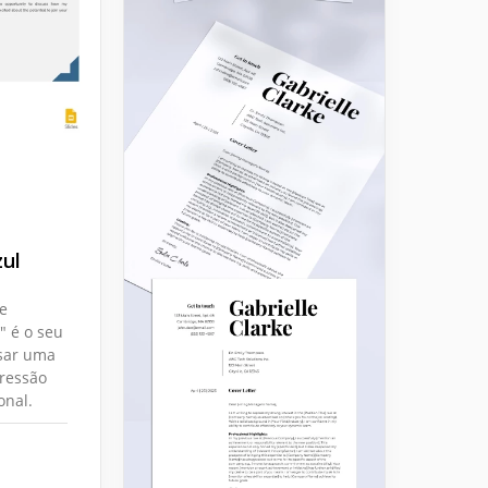
zul
e
" é o seu
sar uma
pressão
onal.