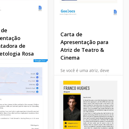
 de
Carta de
entação
Apresentação para
tadora de
Atriz de Teatro &
tologia Rosa
Cinema
ntador modelo de
Se você é uma atriz, deve
e apresentação de
sempre se apresentar de
ologia Rosa
maneira adequada,
te profissionalismo
especialmente ao se
ividade através de
candidatar a um emprego.
brantes acentos cor-
Não estamos dizendo que
.
sua carta de apresentação
precisa ser super
Docs
extraordinária.