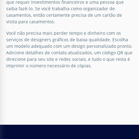
que requer investimentos financeiros e uma pessoa que
Elegante para Casamentos. Ele combina charme
saiba fazê-lo. Se você trabalha como organizador de
atemporal com um toque moderno.
casamentos, então certamente precisa de um cartão de
visita para casamentos.
Google Slides
Você não precisa mais perder tempo e dinheiro com os
serviços de designers gráficos de baixa qualidade. Escolha
um modelo adequado com um design personalizado pronto.
Adicione detalhes de contato atualizados, um código QR que
direcione para seu site e redes sociais, e tudo o que resta é
imprimir o número necessário de cópias.
Cartão de visita de casamento em
pastel.
Nosso modelo de cartão de visita de Casamento
Pastel é adequado para organizadores de
casamentos, bem como para a criação de convites
únicos com designs personalizados.
Google Docs