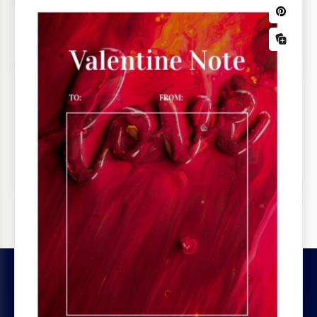
Planejador de Festa do Dia dos
Namorados
Lista de Verificação do Dia dos
Namorados
O Dia dos Namorados não é apenas um monte de
flores e felicidade, também significa listas de tarefas
longas para muitas pessoas.
Modelo de Nota de Agradecimento do
Dia dos Namorados
LEGAL