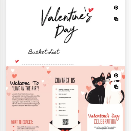
Lista de desejos fofa
Você quer aumentar sua motivação para alcançar
seus objetivos? Muitos psicoterapeutas dizem que
uma ótima opção é escrever tudo em papel.