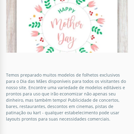
modelo de flyer Light Mother's Day é uma ótima
ajuda para criar um flyer autêntico gratuitamente.
Google Docs
Folheto do Dia das Mães brilhante
Temos preparado muitos modelos de folhetos exclusivos
para o Dia das Mães disponíveis para todos os visitantes do
Você está organizando um evento especial dedicado
nosso site. Encontre uma variedade de modelos editáveis e
ao Dia das Mães? Aqui está um folheto gratuito para
prontos para uso que irão economizar não apenas seu
promovê-lo.
dinheiro, mas também tempo! Publicidade de concertos,
bares, restaurantes, descontos em cinemas, pistas de
patinação ou kart - qualquer estabelecimento pode usar
Google Slides
layouts prontos para suas necessidades comerciais.