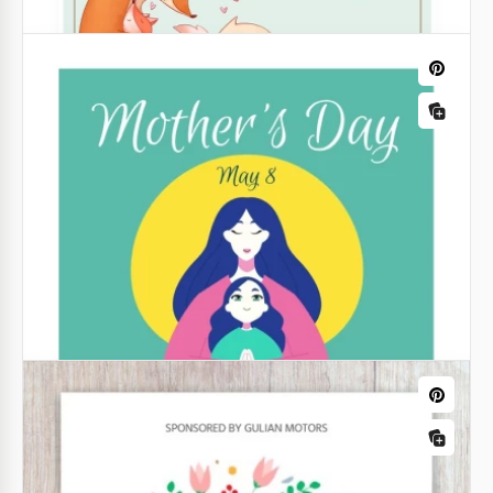
Folheto do Dia das Mães
O Dia das Mães é uma data especial em que
devemos agradecer às pessoas que nos criaram e
cuidaram de nós.
Google Slides
Folheto de Dia das Mães Iluminado
Você quer criar um feriado para as mães? Nosso