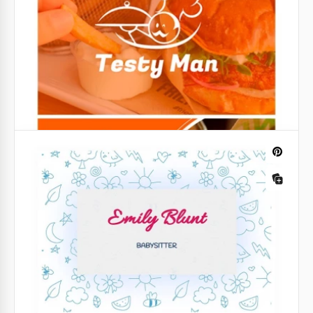
Portanto, decidimos criar um que ficasse bonito e
moderno ao mesmo tempo.
Google Docs
Cartão de visita colorido de ioga
Você está trabalhando como instrutor de yoga
pessoal e quer ter o cartão de visita mais original,
personalizado e incomum? Então você veio ao lugar
certo.
Google Slides