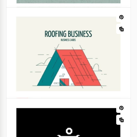
Cartão de Visita de Babysitting
Você trabalha como babá? Então nosso Modelo de
Cartão de Visita para Babá é uma ótima escolha
para você. O design colorido irá atrair as crianças e
seus pais.
Google Docs
Cartão de visita do Pastor.
Você precisa de um cartão de visita que combine