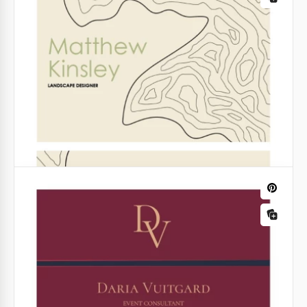
clientes deve ter detalhes de contato atualizados,
horários de funcionamento ou links para suas redes
sociais!
Google Slides
Cartão de visita da Orange Catering
Apresentamos nosso modelo de Cartão de Visita de
Catering Laranja, projetado para adicionar um toque
saboroso aos seus serviços culinários e deixar uma
impressão duradoura!