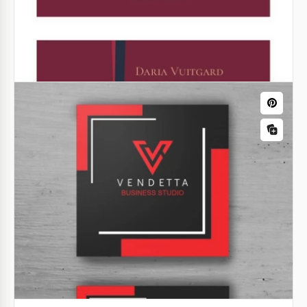
Google Slides
Cartão de Visita de Paisagismo
Nosso modelo de cartão de visita personalizado
para empresas de paisagismo com um design único
é a melhor opção para qualquer designer de
paisagens.
Google Docs
Cartão de visita do planejador de