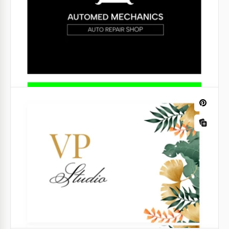
com sua posição na sociedade? Este Cartão de Visita
do Pastor é perfeito para qualquer pastor de igreja.
Google Slides
Cartão de visita da Linear Roofing
Um design de cartão de visita moderno para a sua
empresa de telhados irá atrair a atenção dos
clientes!
Google Docs