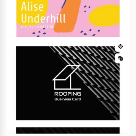
de Cartão de Visita VIP.
Google Docs
Cartão de visita de tatuador.
Sabe como fazer tatuagens incríveis? Quer se tornar
famoso? Nosso cartão de visita ajudará você com
isso.
Google Docs