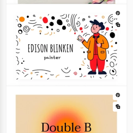
Cartão de visita engraçado de
Babysitting
És babysitter e gostarias de deixar detalhes de
contato para potenciais clientes? Não queres
escrever o teu número num pedaço de papel?
Google Docs
Cartão de visita da loja de flores Pastel.
Se não tem tempo e dinheiro para criar um design
gráfico para um cartão de visita do zero, então