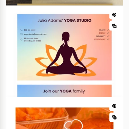
Cartões de visita de Advogado
Dourados
Faça uma impressão duradoura no mundo do
direito com o nosso modelo de Cartões de Visita de
Advogado Dourado!
Google Slides
Cartão de visita do estudante
Sabemos que há muitos estudantes que desejam
ter um Cartão de Visita de Estudante decente.