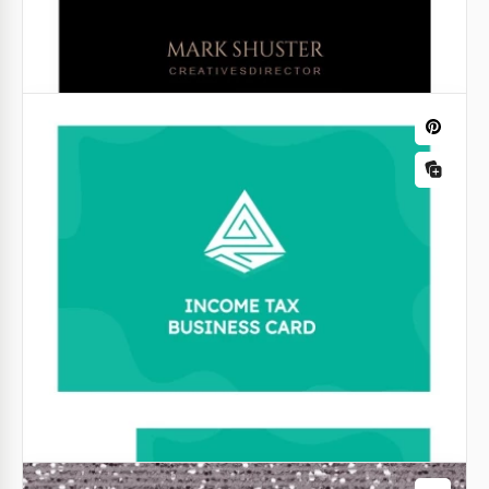
Cartão de visita do Studio de Animação
em Gradiente
Você quer atualizar o design dos cartões de visita do
seu estúdio de animação?
Google Docs
Cartão de visita gratuito para negócios
de joias