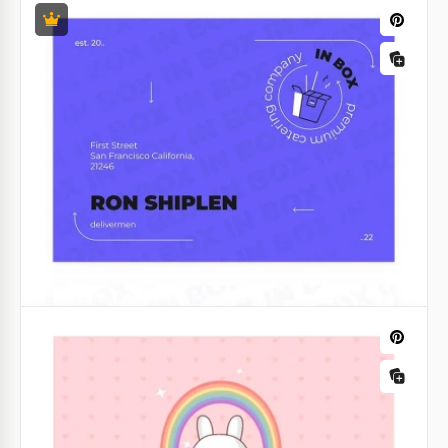
eventos
Nosso modelo gratuito de Cartão de Visita para
Planejadores de Eventos na cor vermelha é perfeito
para o seu negócio.
Google Slides
Cartão de visita quadrado
Cartão de Visita Quadrado é a sua oportunidade de
mostrar aos seus clientes que você é diferente de
todos os seus concorrentes. Estamos todos
acostumados com os cartões retangulares padrão.
Google Slides