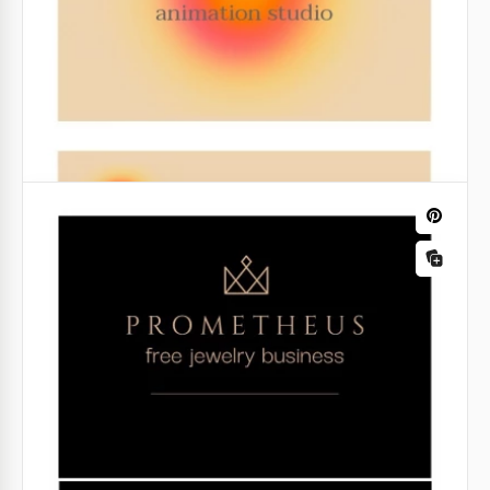
ficaremos felizes em ajudá-lo!
Google Slides
Cartão de visitas do Doodle Painter
Confira o modelo do Cartão de Visita do Pintor
Rabisco!
Google Slides