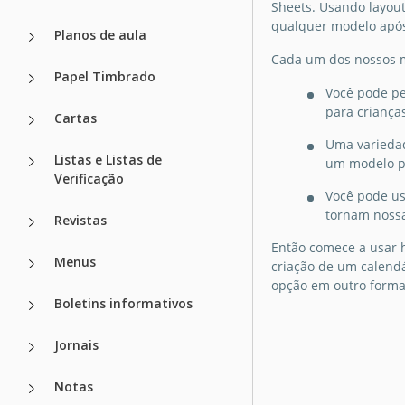
Sheets. Usando layout
qualquer modelo após
Planos de aula
Cada um dos nossos m
Papel Timbrado
Calendário M
Você pode pe
do Advento
para criança
Cartas
Uma variedad
Revele a magia da
Listas e Listas de
um modelo pr
temporada de fest
Verificação
nosso modelo de
Você pode us
Calendário do Adv
tornam nossa
Revistas
antecipação de ca
tesouro escondido
Então comece a usar 
das portas é capt
Menus
criação de um calendá
nesse design enca
opção em outro format
Boletins informativos
Google Slides
Jornais
Notas