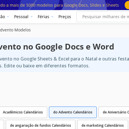
ado a mais de 5000 modelos para Google Docs, Slides e Sheets
ção
Pessoal
Férias
Preços
Advento Modelos
vento no Google Docs e Word
vento no Google Sheets & Excel para o Natal e outras fest
is. Edite ou baixe em diferentes formatos.
Acadêmicos Calendários
do Advento Calendários
de Aniversário 
de angariação de fundos Calendários
de marketing Calendários