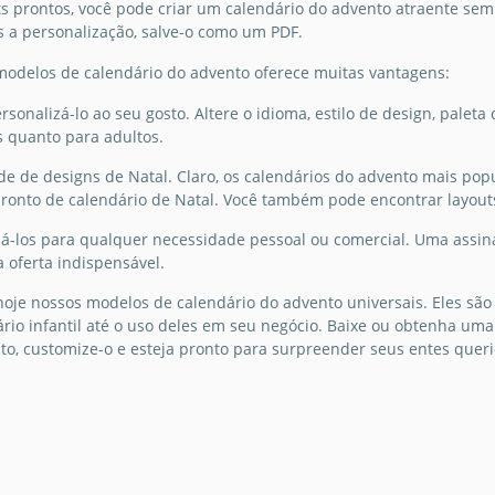
s prontos, você pode criar um calendário do advento atraente sem
regress
Google Docs
 a personalização, salve-o como um PDF.
Google 
odelos de calendário do advento oferece muitas vantagens:
ágico
rsonalizá-lo ao seu gosto. Altere o idioma, estilo de design, pale
s quanto para adultos.
e de designs de Natal. Claro, os calendários do advento mais popu
onto de calendário de Natal. Você também pode encontrar layouts
as com o
á-los para qualquer necessidade pessoal ou comercial. Uma assina
ento. A
 oferta indispensável.
da
 atrás
hoje nossos modelos de calendário do advento universais. Eles sã
urada
rio infantil até o uso deles em seu negócio. Baixe ou obtenha um
ntador.
o, customize-o e esteja pronto para surpreender seus entes queri