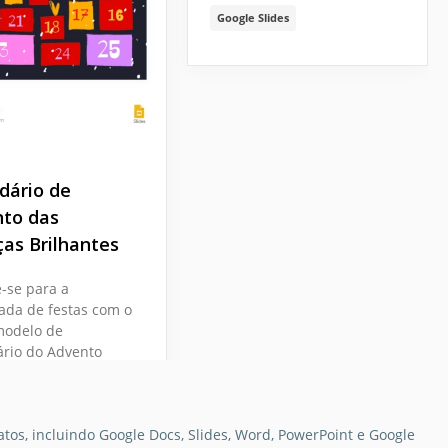
Google Slides
dário de
to das
ças Brilhantes
-se para a
ada de festas com o
modelo de
rio do Advento
Kids. Este design
o e interativo trará
ação e antecipação
tos, incluindo Google Docs, Slides, Word, PowerPoint e Google
 sua contagem