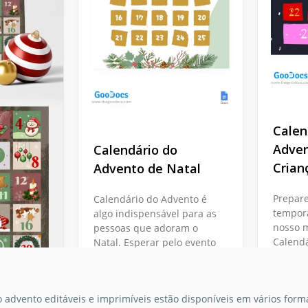
Calen
Adven
Calendário do
Crian
Advento de Natal
Prepare
Calendário do Advento é
tempor
algo indispensável para as
nosso 
pessoas que adoram o
Calendá
Natal. Esperar pelo evento
Bright 
especial é muito mais
divertid
divertido com um
empolg
calendário assim.
 advento editáveis e imprimíveis estão disponíveis em vários forma
para a