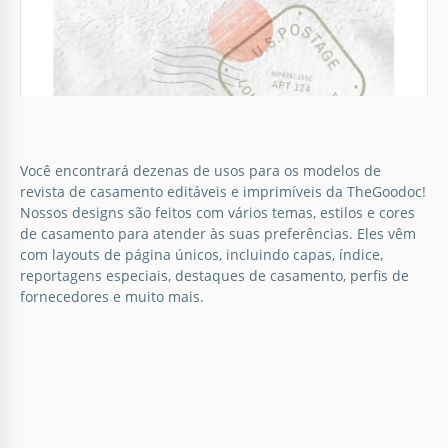
equipe de designers talentosos criou este modelo
para você!
Google Docs
Revistas de casamento minimalistas
Você encontrará dezenas de usos para os modelos de
revista de casamento editáveis e imprimíveis da TheGoodoc!
Com este modelo de revista de Casamento Minimal,
Nossos designs são feitos com vários temas, estilos e cores
você pode criar a narrativa perfeita para a sua
de casamento para atender às suas preferências. Eles vêm
história de amor, desde o primeiro capítulo da sua
com layouts de página únicos, incluindo capas, índice,
jornada juntos até a celebração alegre da sua união.
reportagens especiais, destaques de casamento, perfis de
fornecedores e muito mais.
Google Docs
Revista de Casamento Minimalista
Celebre o amor em sua forma mais pura com o
nosso modelo de revista de casamento minimalista.
Simples, porém profundamente elegante, este