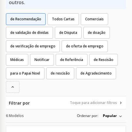
outros.
de Recomendação
Todos Cartas
Comerciais
de validação de dívidas
de Disputa
de doação
de verificação de emprego
de oferta de emprego
Médicas
Notificar
de Referência
de Rescisão
para o Papai Noel
de rescisão
de Agradecimento
Filtrar por
Toque para adicionar filtros
6 Modelos
Ordenar por:
Popular