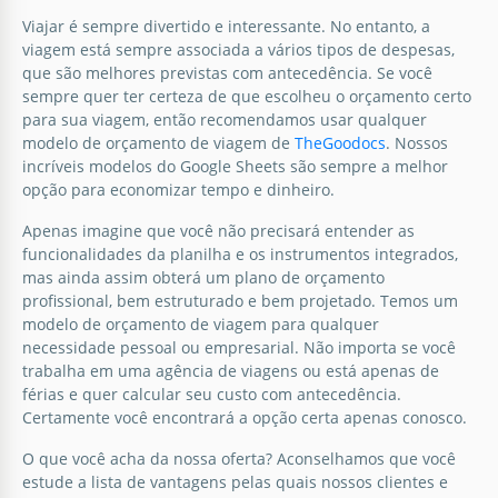
Viajar é sempre divertido e interessante. No entanto, a
Nosso modelo de orçamento de viagem para Pastel
viagem está sempre associada a vários tipos de despesas,
é uma ótima maneira de organizar adequadamente
que são melhores previstas com antecedência. Se você
sua viagem de negócios ou férias.
sempre quer ter certeza de que escolheu o orçamento certo
para sua viagem, então recomendamos usar qualquer
modelo de orçamento de viagem de
TheGoodocs
. Nossos
Google Docs
incríveis modelos do Google Sheets são sempre a melhor
opção para economizar tempo e dinheiro.
Apenas imagine que você não precisará entender as
funcionalidades da planilha e os instrumentos integrados,
mas ainda assim obterá um plano de orçamento
profissional, bem estruturado e bem projetado. Temos um
modelo de orçamento de viagem para qualquer
Orçamento de viagem mínima
necessidade pessoal ou empresarial. Não importa se você
trabalha em uma agência de viagens ou está apenas de
Se você precisa que a viagem aconteça mesmo com
férias e quer calcular seu custo com antecedência.
um orçamento mínimo, então você precisa calcular
Certamente você encontrará a opção certa apenas conosco.
todos os gastos possíveis para o voo, acomodação,
comida e visitas a várias entretenimentos.
O que você acha da nossa oferta? Aconselhamos que você
estude a lista de vantagens pelas quais nossos clientes e
Google Docs