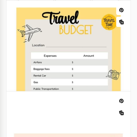
Orange
Apresentamos nosso Modelo de Orçamento de
Viagem de Negócios Laranja - uma ferramenta
contemporânea projetada para otimizar o
planejamento de viagens de negócios e o
acompanhamento financeiro.
Google Slides
Orçamento luminoso de viagem
Embarque em viagens memoráveis sem
preocupações financeiras usando nosso vibrante