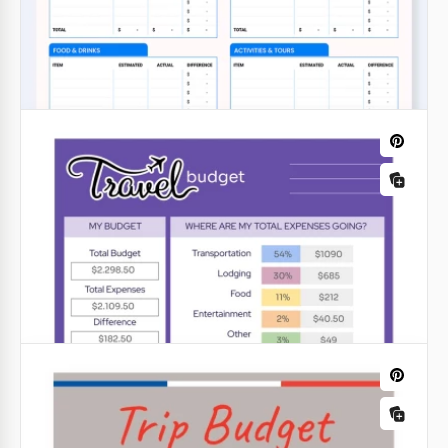
Família
Google Sheets
Google Sheets
Modelo de orçamento de viagem de lua
de mel
Google Sheets