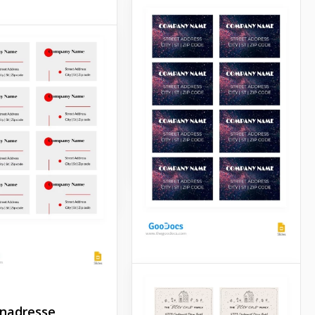
Suchen Sie nach
iche
Möglichkeiten, ein neues
saufkleber
Design für die Etiketten
Ihres Unternehmens zu
ign dieser
erstellen? Sie können jetzt
tiketten ist wirklich
das kostenlose Bright Book
h. Rosa Blumen und
Adressetikett verwenden.
Blätter rundherum
ehr zart aus.
Google Slides
Slides
Raumanschriftetikett
nadresse
Möchten Sie ein neues