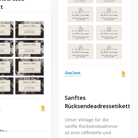
Design für Etiketten mit
tt
dem Namen Ihrer Firma
erstellen? Werfen Sie einen
tiketten-Design
Blick auf diese
re Marke
atemberaubende, moderne
arer machen. Alles,
und stilvolle Option.
 tun müssen, ist die
onellen Farben Ihres
Google Slides
ehmens, das Logo
n Namen
ufügen.
Slides
Sanftes
Rücksendeadressetikett
Unser Vorlage für die
sanfte Rücksendeadresse
lte
ist eine raffinierte und