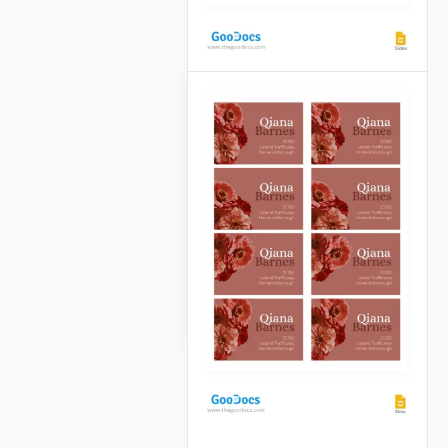
Lebhaftes
Bieretikett
Unsere lebhafte
Bieretiketten-Vorlage ist
perfekt für Ihre neue
Biermarke!
Google Slides