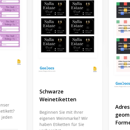
Adres
Designern erstellt, die
es
immer voller frischer Ideen
für jeden
Unsere 
und Kreativität sind.
Adresse
nur ein
Google Slides
sondern
bearbei
Google 
Schwarze
Weinetiketten
unser
Adres
etikett?
Beginnen Sie mit Ihrer
geome
r jeden
eigenen Weinmarke? Wir
Form
haben Etiketten für Sie