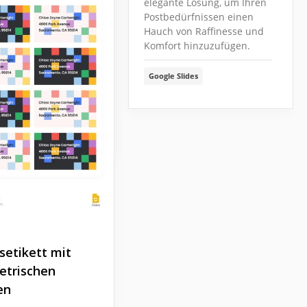
elegante Lösung, um Ihren
saufkleber
Postbedürfnissen einen
Hauch von Raffinesse und
gestaltete
Komfort hinzuzufügen.
tikette hat nicht
 tolles Design,
Google Slides
 kann auch leicht
tet werden.
Slides
setikett mit
trischen
en