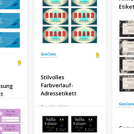
Pink mit weißem
e
Etike
Hintergrund passt zu vielen
etten.
Ihrer Bedürfnisse.
Unser E
wird Ih
Google Slides
erkennb
was Sie
traditi
Untern
und de
hinzuz
Stilvolles
Google 
Farbverlauf-
sung
Adressetikett
tt
Die stilvollsten
ür ein
Adressaufkleber finden Sie
twas
auf dieser Website. Sie
lb haben
werden alle von unseren
ieses
Gema
unglaublich talentierten
affen.