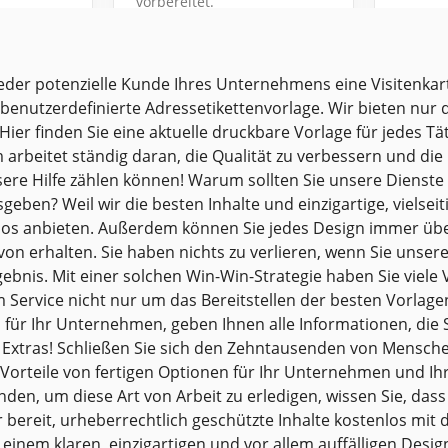
vorbereitet.
Verwen
Etikett
Google Slides
geomet
Ihre Ad
eder potenzielle Kunde Ihres Unternehmens eine Visitenkart
Das far
benutzerdefinierte Adressetikettenvorlage. Wir bieten nur di
vielen 
ier finden Sie eine aktuelle druckbare Vorlage für jedes 
Element
arbeitet ständig daran, die Qualität zu verbessern und die 
auffälli
nsere Hilfe zählen können! Warum sollten Sie unsere Dienste
geben? Weil wir die besten Inhalte und einzigartige, vielseit
Google 
los anbieten. Außerdem können Sie jedes Design immer übe
on erhalten. Sie haben nichts zu verlieren, wenn Sie unsere
gebnis. Mit einer solchen Win-Win-Strategie haben Sie viel
 Service nicht nur um das Bereitstellen der besten Vorlagen
für Ihr Unternehmen, geben Ihnen alle Informationen, die S
e Extras! Schließen Sie sich den Zehntausenden von Mensche
 Vorteile von fertigen Optionen für Ihr Unternehmen und I
inden, um diese Art von Arbeit zu erledigen, wissen Sie, das
 bereit, urheberrechtlich geschützte Inhalte kostenlos mit 
einem klaren, einzigartigen und vor allem auffälligen Desig