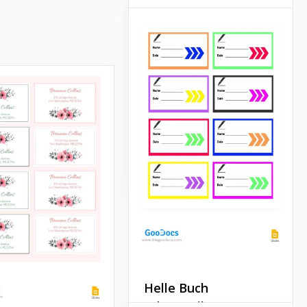
Blumen
Adressaufkleber
Das Design unseres
Blumen-Adressaufklebers
ist komplett einzigartig, da
es von unseren großartigen
Designern erstellt wurde.
Google Slides
Helle Buch
Adressetikett