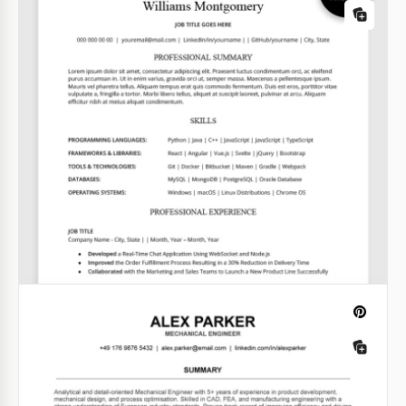
Professionelle Ingenieur-
Lebenslaufvorlage
Google Docs
ATS-freundlicher Junior 3D-Künstler
Lebenslauf