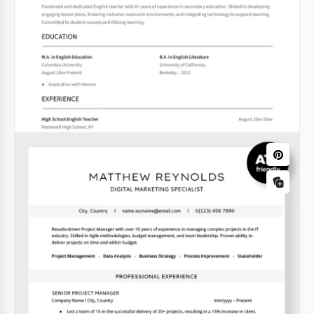
Google Docs
Harvard College Lebenslaufvorlage
Sind Sie auf der Suche nach einem professionellen
und prägnanten Lebenslauf?
Google Docs