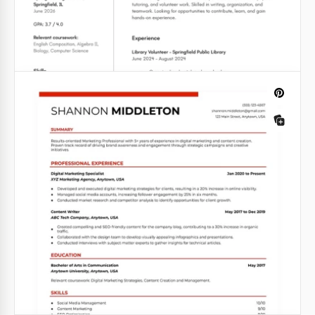
Spezialist Lebenslauf
Stellen Sie sicher, dass Sie mit unserem ATS-
kompatiblen Digital Marketing Specialist
Lebenslaufvorlage problemlos die Vorauswahl
bestehen.
Google Docs
Editierbares Lehrer-Lebenslauf-
Template
Unsere bearbeitbare Lehrer-Lebenslaufvorlage ist
prägnant und modern. Ohne auffälliges Design und
auffällige visuelle Akzente führt sie zu einem
zeitlosen Schwarz-Weiß-Kontrast.
Google Docs