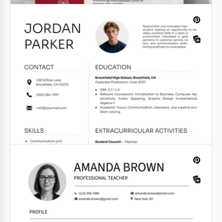
ATS-Freundliches Software-Entwickler-
Lebenslaufvorlageninhalt
Google Docs
ATS Kompatibles Resume-Vorlagen für
digitale Marketing-Spezialisten
Unser kostenloser, ATS-freundlicher
Lebenslaufvorlage ist perfekt für Ihre Jobsuche in
der heutigen automatisierten Umgebung.
Harvard Lebenslauf
Google Docs
Die Harvard-Lebenslaufvorlage ist eine Option für
Absolventen dieser Bildungseinrichtung, die nach
einem Job suchen.