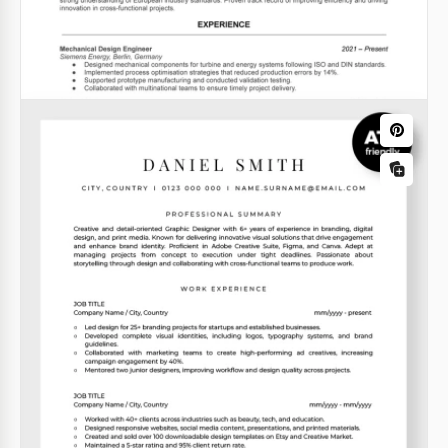
Google Docs
Ingenieur-Lebenslauf Vorlage
Google Docs
Strukturierte weiße Lebenslauf
Dieses professionelle weiße Vorlagen für
Lebensläufe ist für Einzelpersonen gedacht, die eine
saubere und formale Präsentation ihrer Fähigkeiten