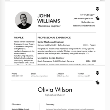
Professionelle Lehrer Lebenslauf
Vorlage für Bewerbungen
Greifen Sie auf Ihre bearbeitbare professionelle
Lehrer-Lebenslaufvorlage zu, die für jeden
Kandidaten im Bildungsbereich geeignet ist.
Google Docs
ATS Kompatibler Digital Marketing