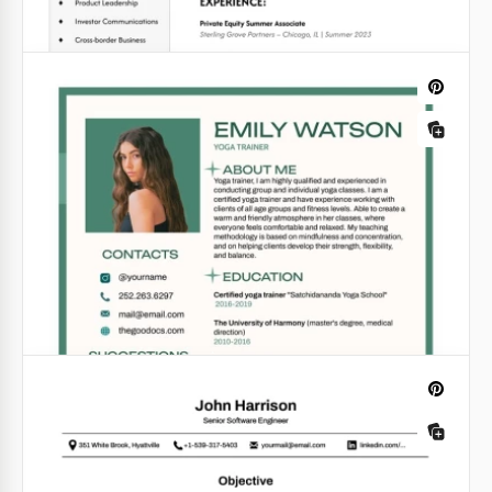
Editierbares & druckbares Schauspiel-
Lebenslaufvorlage
Google Docs