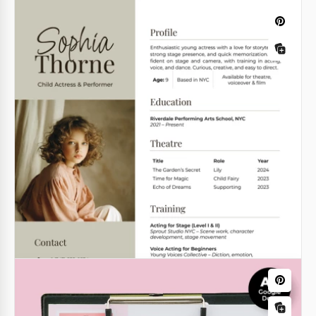
Anpassbare Ingenieur-
Lebenslaufvorlage
Google Docs
ATS-konformes digitales Marketing-
Lebenslaufvorlagen-Template
Dieses ATS-freundliche Lebenslauf-Vorlage ist eine
vorteilhafte Option für Arbeitnehmer in
verschiedenen Branchen.