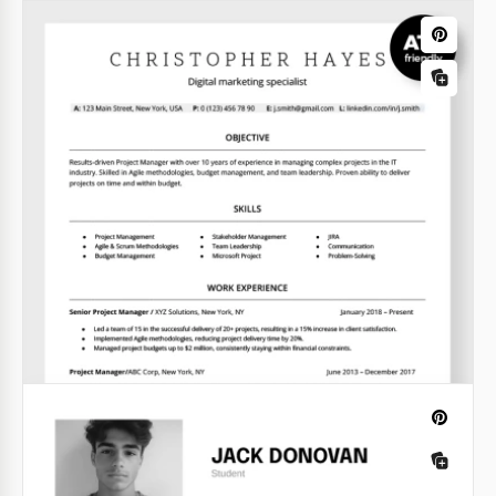
Kinder Schauspieler Lebenslauf Vorlage
mit Anschreiben
Dieses Child Actor Resume Template mit
Anschreiben wurde speziell entwickelt, um Ihnen
oder Ihren Kindern zu helfen, ihre erste Rolle zu
finden.
Google Docs