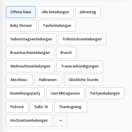
Offene Haus
Alle Einladungen
Jahrestag
Baby Shower
Taufeinladungen
Geburtstagseinladungen
Frühstückseinladungen
Brautduscheinladungen
Brunch
Weihnachtseinladungen
Trauerankündigungen
Abschluss-
Halloween-
Glückliche Stunde
Einweihungsparty
zum Mittagessen
Partyeinladungen
Picknick
Süße 16
Thanksgiving-
Hochzeitseinladungen