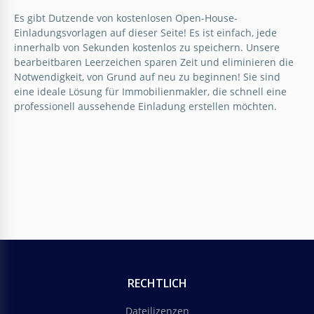
Es gibt Dutzende von kostenlosen Open-House-
Einladungsvorlagen auf dieser Seite! Es ist einfach, jede
innerhalb von Sekunden kostenlos zu speichern. Unsere
bearbeitbaren Leerzeichen sparen Zeit und eliminieren die
Notwendigkeit, von Grund auf neu zu beginnen! Sie sind
eine ideale Lösung für Immobilienmakler, die schnell eine
professionell aussehende Einladung erstellen möchten.
Kunstschule Tag der offenen Tür
Einladung
Möchten Sie alle zu Ihrer Ausstellung einladen? Sie
benötigen unsere maßgeschneiderte, exklusive
RECHTLICH
Einladungsvorlage für die Kunstschule.
Dateilizenzen
Google Slides