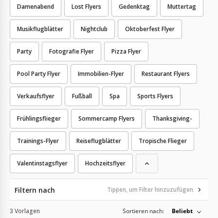
Damenabend
Lost Flyers
Gedenktag
Muttertag
Musikflugblätter
Nightclub
Oktoberfest Flyer
Party
Fotografie Flyer
Pizza Flyer
Pool Party Flyer
Immobilien-Flyer
Restaurant Flyers
Verkaufsflyer
Fußball
Spa
Sports Flyers
Frühlingsflieger
Sommercamp Flyers
Thanksgiving-
Trainings-Flyer
Reiseflugblätter
Tropische Flieger
Valentinstagsflyer
Hochzeitsflyer
Filtern nach
Tippen, um Filter hinzuzufügen
3 Vorlagen
Sortieren nach:
Beliebt