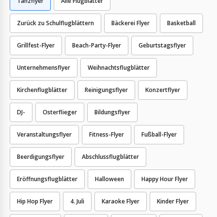
Tanzflyer
Alle Flugblätter
Zurück zu Schulflugblättern
Bäckerei Flyer
Basketball
Grillfest-Flyer
Beach-Party-Flyer
Geburtstagsflyer
Unternehmensflyer
Weihnachtsflugblätter
Kirchenflugblätter
Reinigungsflyer
Konzertflyer
DJ-
Osterflieger
Bildungsflyer
Veranstaltungsflyer
Fitness-Flyer
Fußball-Flyer
Beerdigungsflyer
Abschlussflugblätter
Eröffnungsflugblätter
Halloween
Happy Hour Flyer
Hip Hop Flyer
4. Juli
Karaoke Flyer
Kinder Flyer