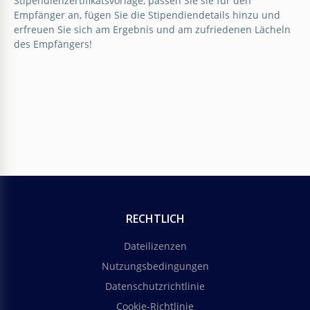
Stipendienzertifikatsvorlage, passen Sie sie für den
Empfänger an, fügen Sie die Stipendiendetails hinzu und
erfreuen Sie sich am Ergebnis und am zufriedenen Lächeln
Google Docs
des Empfängers!
RECHTLICH
Dateilizenzen
Nutzungsbedingungen
Datenschutzrichtlinie
Cookie-Richtlinie