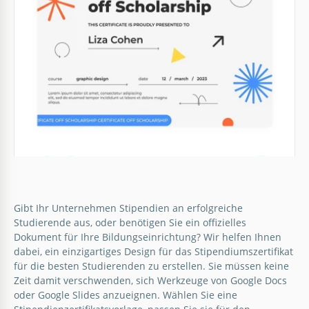
Leichte braune Stipendienzertifikate
Bietet Ihr Zuschuss Stipendien an Studenten auf der
ganzen Welt? Wählen Sie ein einzigartiges und
auffälliges Design für Ihre Zertifikate!
Google Slides
Gibt Ihr Unternehmen Stipendien an erfolgreiche
Studierende aus, oder benötigen Sie ein offizielles
Moderne Stipendienurkunde
Dokument für Ihre Bildungseinrichtung? Wir helfen Ihnen
dabei, ein einzigartiges Design für das Stipendiumszertifikat
Bietet Ihr Unternehmen Stipendien für Studenten
für die besten Studierenden zu erstellen. Sie müssen keine
und Schüler an? Verwenden Sie unser kostenloses
Zeit damit verschwenden, sich Werkzeuge von Google Docs
Modernes Stipendienzertifikat, um Ihre Unterlagen
oder Google Slides anzueignen. Wählen Sie eine
zu formalisieren!