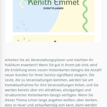
Google Docs
Heller Veranstaltungsplaner
Visitenkarte
Arbeiten Sie als Eventplaner und Organisator und
Arbeiten Sie als Veranstaltungsplaner und möchten Ihr
möchten eine qualitativ hochwertige, vielseitige und
Publikum erweitern? Wenn Sie gut in Ihrem Job sind, wird
vor allem kostenlose Vorlage für Visitenkarten
die Erstellung eines neuen Visitenkarten-Designs die Anzahl
erhalten?
neuer Kunden für Ihren Service signifikant steigern. Die
Leute, die zu Veranstaltungen kommen, werden Sie um
Google Slides
Kontaktaufnahme für ihre Veranstaltungen bitten, und Sie
werden bereits über ein attraktives, einzigartiges und
strukturiertes Visitenkarten-Design verfügen. Wenn Sie
dieses Thema schon lange angehen wollten, aber denken,
dass es teuer und zeitaufwendig sein kann, dann werden