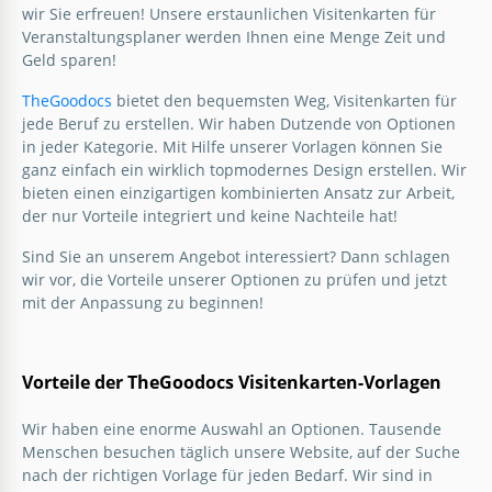
wir Sie erfreuen! Unsere erstaunlichen Visitenkarten für
Veranstaltungsplaner werden Ihnen eine Menge Zeit und
Geld sparen!
Angenehmer Ereignisplaner
TheGoodocs
bietet den bequemsten Weg, Visitenkarten für
Visitenkarte
jede Beruf zu erstellen. Wir haben Dutzende von Optionen
in jeder Kategorie. Mit Hilfe unserer Vorlagen können Sie
Arbeiten Sie als Eventplaner und möchten ein neues
ganz einfach ein wirklich topmodernes Design erstellen. Wir
auffälliges Design für Ihre Visitenkarte erstellen? Sie
bieten einen einzigartigen kombinierten Ansatz zur Arbeit,
sind auf der richtigen Seite gelandet.
der nur Vorteile integriert und keine Nachteile hat!
Sind Sie an unserem Angebot interessiert? Dann schlagen
Google Slides
wir vor, die Vorteile unserer Optionen zu prüfen und jetzt
mit der Anpassung zu beginnen!
Vorteile der TheGoodocs Visitenkarten-Vorlagen
Wir haben eine enorme Auswahl an Optionen. Tausende
Menschen besuchen täglich unsere Website, auf der Suche
nach der richtigen Vorlage für jeden Bedarf. Wir sind in