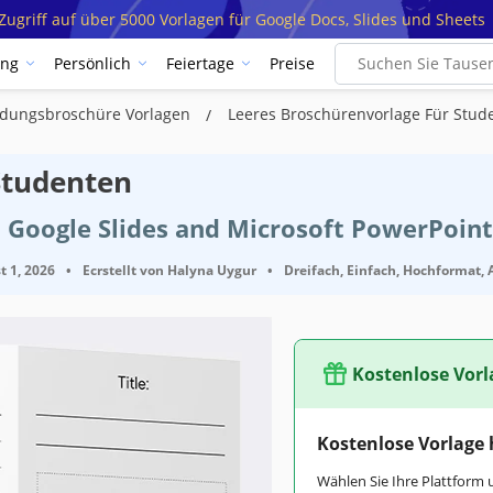
ugriff auf über 5000 Vorlagen für Google Docs, Slides und Sheets
ung
Persönlich
Feiertage
Preise
ldungsbroschüre Vorlagen
Leeres Broschürenvorlage Für Stud
Studenten
 Google Slides and Microsoft PowerPoint
t 1, 2026
•
Ecrstellt von
Halyna Uygur
•
Dreifach, Einfach, Hochformat, A
Kostenlose Vorl
Kostenlose Vorlage
Wählen Sie Ihre Plattform 