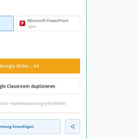
Microsoft PowerPoint
.pptx
Google Slides – A4
gle Classroom duplizieren
rlich • Namensnennung erforderlich
mlung hinzufügen