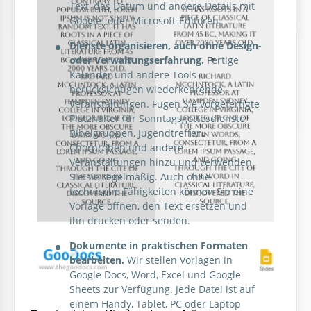
Text, das Datum und andere Details mit
externe Post im Namen der Kirche.
Google- oder Microsoft-Editoren.
Klassische Kirchenzeitung
Dienste organisieren, auch ohne Design-
oder Verwaltungserfahrung.
Fertige
Eine perfekte Kirchenzeitung sollte genau so
Kalender und andere Tools
aussehen. Unsere Google Docs-Vorlage für diese Art
berücksichtigen wiederkehrende
von Papier ist elegant und einfach.
Veranstaltungen. Fügen Sie vorgefertigte
Platzhalter für Sonntagsgottesdienste,
Bibelgruppen, Jugendtreffen,
Chorproben und andere
Veranstaltungen hinzu und verwenden
Sie sie regelmäßig. Auch ohne
technische Fähigkeiten können Sie eine
Vorlage öffnen, den Text ersetzen und
ihn drucken oder senden.
Dokumente in praktischen Formaten
bearbeiten.
Wir stellen Vorlagen in
Graue Kirchenbroschüre
Google Docs, Word, Excel und Google
Sheets zur Verfügung. Jede Datei ist auf
Unser kostenloser zeitgenössischer Kirchenentwurf
einem Handy, Tablet, PC oder Laptop
im strengen, zeitgenössischen Stil in Grautönen ist