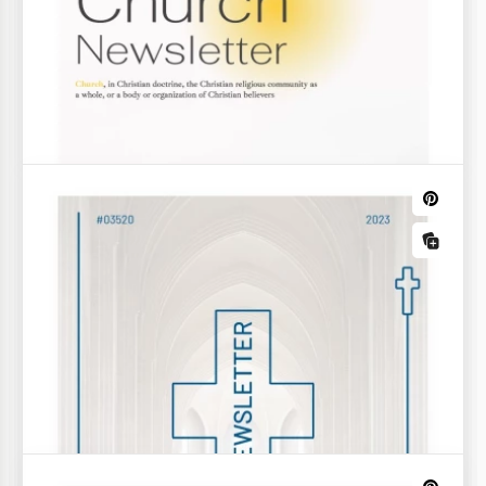
Schöne Kirchenbroschüre
Kirchenbroschüre ist eine gedruckte Einladung zu
einem Sonntagsgottesdienst oder einer Konferenz.
Vielleicht wird es eine besondere Feier in Ihrer
Kirche geben.
Doppelseitiger Kirchennewsletter