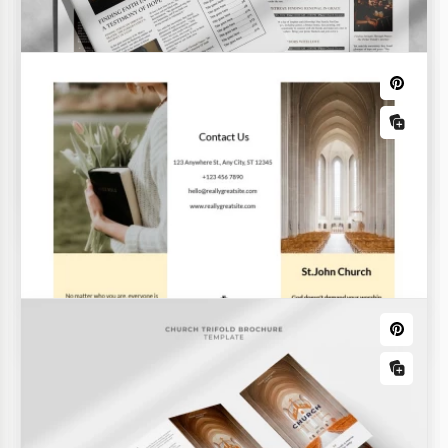
Kirchenvermerk
Dieses Kirchennotizvorlage hilft Einzelpersonen
dabei, organisierte und strukturierte Notizen
während eines Gottesdienstes, einer Predigt oder
einer Bibelstudie zu machen.
Moderne Kirchenbroschüre
Zweifach-Faltblatt der Kirche
Sonntagsgottesdienst Newsletter