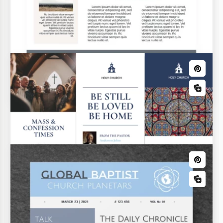
Eleganter und bearbeitbarer
Kircheprospekt für den
Sonntagsgottesdienst
Kirchen-Veranstaltungskalender
Vorlage
Leichter, lakonischer Kirchen-