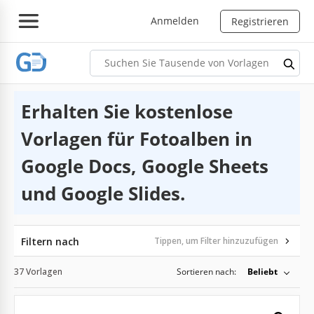
Anmelden
Registrieren
Erhalten Sie kostenlose
Vorlagen für Fotoalben in
Google Docs, Google Sheets
und Google Slides.
Filtern nach
Tippen, um Filter hinzuzufügen
37 Vorlagen
Sortieren nach:
Beliebt