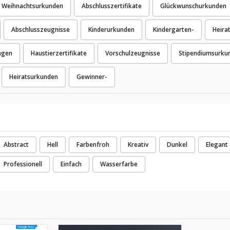
Weihnachtsurkunden
Abschlusszertifikate
Glückwunschurkunden
Abschlusszeugnisse
Kinderurkunden
Kindergarten-
Heira
ngen
Haustierzertifikate
Vorschulzeugnisse
Stipendiumsurku
Heiratsurkunden
Gewinner-
Abstract
Hell
Farbenfroh
Kreativ
Dunkel
Elegant
Professionell
Einfach
Wasserfarbe