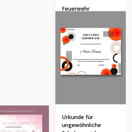
Feuerwehr
Auszeichnungszertifikat
Unsere Vorlage für das
Feuerwehr-
Auszeichnungszertifikat
kann das offizielle
Dokument sein, das Sie zur
Belohnung von
Feuerwehrleuten und
Rettern für ihren Dienst
präsentieren.
Google Docs
Urkunde für
ungewöhnliche