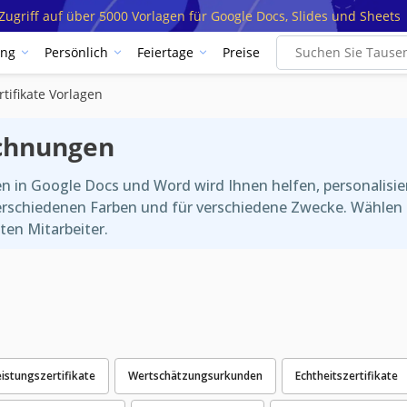
ugriff auf über 5000 Vorlagen für Google Docs, Slides und Sheets
ung
Persönlich
Feiertage
Preise
tifikate Vorlagen
ichnungen
n in Google Docs und Word wird Ihnen helfen, personalis
erschiedenen Farben und für verschiedene Zwecke. Wählen 
ten Mitarbeiter.
eistungszertifikate
Wertschätzungsurkunden
Echtheitszertifikate