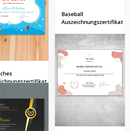
Baseball
Auszeichnungszertifikat
Möchten Sie den besten
Baseball-Wettbewerber
oder Spieler in Ihrem Team
mit den meisten Punkten
belohnen? Mit unserem
Vorlage für die Baseball-
Auszeichnungsurkunde
iches
beeindrucken Sie alle.
ichnungszertifikat
Google Docs
liches Zertifikat ist
r Dinge, die
en glücklich
 können.
Docs