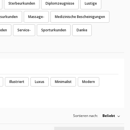
Sterbeurkunden
Diplomzeugnisse
Lustige
tsurkunden
Massage-
Medizinische Bescheinigungen
nden
Service-
Sporturkunden
Danke
Illustriert
Luxus
Minimalist
Modern
Sortieren nach:
Beliebt