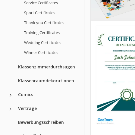
Service Certificates
Sport Certificates
Thank you Certificates
Training Certificates
Wedding Certificates
Anwesenheits
Winner Certificates
Zertifikat
Klassenzimmerdurchsagen
Entdecken Sie uns
lebendiges und kr
Klassenraumdekorationen
Anerkennungszertif
Teilnahme in Googl
Comics
Für wen ist es ged
Verträge
Google Slides
Bewerbungsschreiben