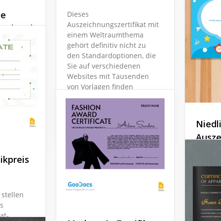
ne
Dieses
Auszeichnungszertifikat mit
surkunde
einem Weltraumthema
gehört definitiv nicht zu
rüne
den Standardoptionen, die
rlage ist
Sie auf verschiedenen
glichkeit,
Websites mit Tausenden
n und vor
von Vorlagen finden
ertifikat
können.
eines
stellen.
Google Slides
Niedl
Ausze
ikpreis
Ein nied
eine de
Mensch
machen
 stellen
es
Google 
at-