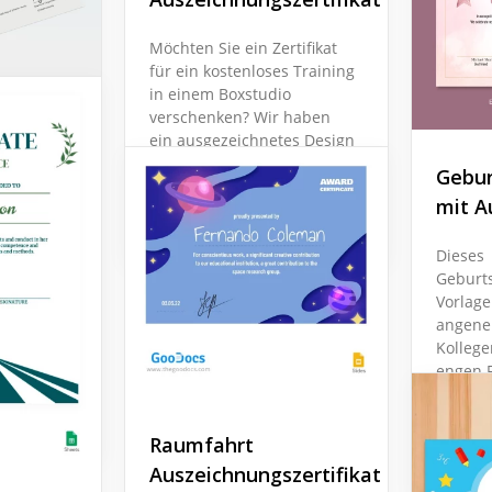
Möchten Sie ein Zertifikat
für ein kostenloses Training
in einem Boxstudio
verschenken? Wir haben
ein ausgezeichnetes Design
für Ihr Zertifikat.
Gebur
preis-
mit A
Google Slides
Dieses
er
Geburt
eatives
Vorlage
ikat für
angene
e Slides!
Kollege
acht?
engen 
hervorr
Raumfahrt
Google 
Auszeichnungszertifikat