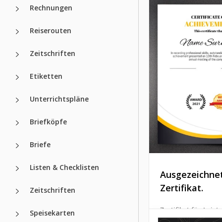
Template in Googl
Rechnungen
vor.
Reiserouten
Google Slides
Zeitschriften
Etiketten
Unterrichtspläne
Briefköpfe
Briefe
Listen & Checklisten
Ausgezeichne
Zertifikat.
Zeitschriften
Zertifikat für Leist
Speisekarten
die Art von Papier,