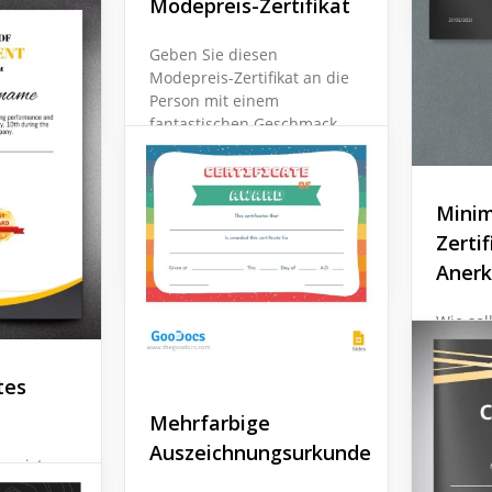
Modepreis-Zertifikat
e Slides
Geben Sie diesen
Modepreis-Zertifikat an die
Person mit einem
fantastischen Geschmack,
die ihr Wissen über die
Modeindustrie bewiesen
hat.
Minim
Zertif
Google Slides
Aner
Wie sol
Zertifi
bevorz
tes
gestalt
vielen 
Mehrfarbige
Details
Auszeichnungsurkunde
Farben 
ung ist
 die