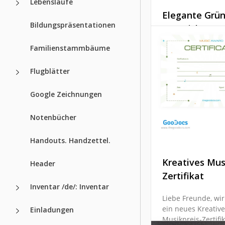
Lebensläufe
Elegante Grü
Bildungspräsentationen
Auszeichnung
Familienstammbäume
Unsere elegante g
Award-Zertifikatsvo
Flugblätter
eine großartige Mö
einen einzigartige
allem kostenlosen Z
Google Zeichnungen
für den Gewinner 
Wettbewerbs zu er
Notenbücher
Google Sheets
Handouts. Handzettel.
Kreatives Mus
Header
Zertifikat
Inventar /de/: Inventar
Liebe Freunde, wir
ein neues Kreativ
Einladungen
Musikpreis-Zertifik