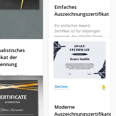
Einfaches
Auszeichnungszertifikat
Ein einfaches Award-
Zertifikat ist für diejenigen
geeignet, die stilvolle Dinge
mögen. Das abstrakte
Design wird Sie in die
alistisches
Schönheit dieses Google
ikat der
Docs-Vorlage verlieben
kennung
lassen.
Google Docs
lte ein perfektes
kat aussehen? Einige
ugen es, aufwendig
ete Papiere mit
verschiedenen
 und schönen
Moderne
zu drucken.
Auszeichnungszertifikate