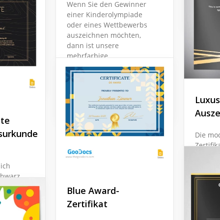
Wenn Sie den Gewinner
Google 
h
einer Kinderolympiade
r sollten
oder eines Wettbewerbs
, um
auszeichnen möchten,
ekt
dann ist unsere
n.
mehrfarbige
Zertifikatsvorlage perfekt
für diesen Zweck.
Luxus
Google Slides
Ausze
nte
surkunde
Die mo
Zertifik
worauf 
lich
alle ke
chwarz
Gefühl
er eine
Auszeic
Blue Award-
Leistun
Zertifikat
Google 