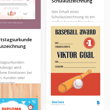
Schulauszeichnung
Den Erhalt eines
Schulauszeichnung ist ein
großes Ereignis für jedes
Kind. Machen Sie diesen
Moment wirklich
besonders. Mit unserer
tstagsurkunde
Zertifikatvorlage können Sie
uszeichnung
Ihre Schüler leicht glücklich
machen.
stagsurkunden-
Google Docs
ndesign wird
hme Emotionen bei
n, Kunden oder
Freunden
ufen!
Docs