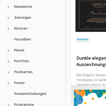
jemanden glücklic
Newsletter
machen wird. Dahe
Sie Ihr Bestes tun
Zeitungen
dieses Papier perf
aussehen zu lasse
Notizen
Google Docs
Fotoalben
Planer
Dunkle elega
Portfolio
Auszeichnung
Postkarten
Die Eleganz dieses
Templates ist wirk
Poster
beeindruckend. S
und Gold sind imm
Pressemitteilungen
tolle Kombination.
Programme
Google Slides