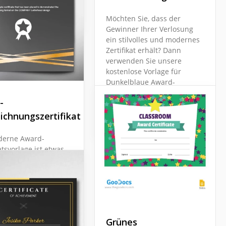
Docs
Möchten Sie, dass der
Gewinner Ihrer Verlosung
ein stilvolles und modernes
Zertifikat erhält? Dann
verwenden Sie unsere
kostenlose Vorlage für
Dunkelblaue Award-
Zertifikate.
-
ichnungszertifikat
Google Slides
derne Award-
atsvorlage ist etwas,
wir stolz sind. Wir
nnen dieses tolle
, wenn man eine
hnung für seine
gen erhält.
Grünes
Docs