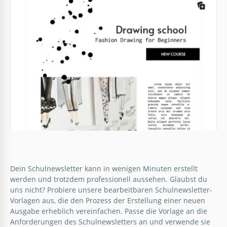
aussehen? Lassen Sie es uns zeigen! Diese Vorlage
ist maximal bunt und hell, was sie für kleine Leser
interessant macht.
Google Docs
Schul-Rundschreiben
Grüne Schule Newsletter
Schul-Newsletter sollten interessant und
ansprechend aussehen. Andernfalls werden Sie
Dein Schulnewsletter kann in wenigen Minuten erstellt
Ein Schulnewsletter ist nicht etwas, worauf sich
nicht in der Lage sein, die Aufmerksamkeit der
werden und trotzdem professionell aussehen. Glaubst du
jeder freut.
Schüler zu erregen.
uns nicht? Probiere unsere bearbeitbaren Schulnewsletter-
Vorlagen aus, die den Prozess der Erstellung einer neuen
Google Docs
Google Docs
Ausgabe erheblich vereinfachen. Passe die Vorlage an die
Anforderungen des Schulnewsletters an und verwende sie