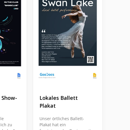
 Show-
Lokales Ballett
Plakat
le
Unser örtliches Ballett-
ich zu
Plakat hat ein