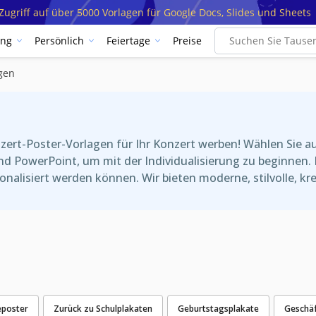
ugriff auf über 5000 Vorlagen für Google Docs, Slides und Sheets
ung
Persönlich
Feiertage
Preise
gen
ert-Poster-Vorlagen für Ihr Konzert werben! Wählen Sie au
nd PowerPoint, um mit der Individualisierung zu beginnen.
alisiert werden können. Wir bieten moderne, stilvolle, kre
poster
Zurück zu Schulplakaten
Geburtstagsplakate
Geschäf