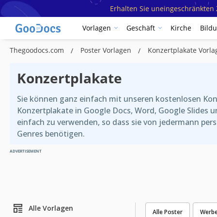
Erhalten Sie uneingeschränkten Z
Vorlagen
Geschäft
Kirche
Bild
Thegoodocs.com
Poster Vorlagen
Konzertplakate Vorla
Konzertplakate
Sie können ganz einfach mit unseren kostenlosen Konz
Konzertplakate in Google Docs, Word, Google Slides u
einfach zu verwenden, so dass sie von jedermann person
Genres benötigen.
ADVERTISEMENT
Alle Vorlagen
Alle Poster
Werbe