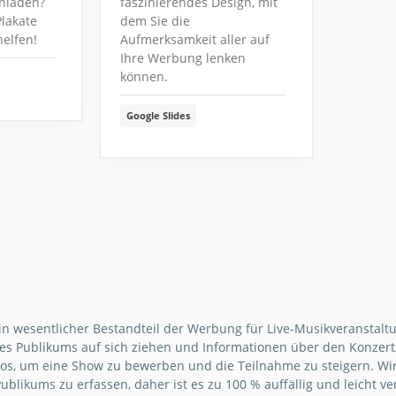
nladen?
faszinierendes Design, mit
Plakate
dem Sie die
helfen!
Aufmerksamkeit aller auf
Ihre Werbung lenken
können.
Google Slides
in wesentlicher Bestandteil der Werbung für Live-Musikveranstaltun
s Publikums auf sich ziehen und Informationen über den Konzertze
los, um eine Show zu bewerben und die Teilnahme zu steigern. Wir
blikums zu erfassen, daher ist es zu 100 % auffällig und leicht v