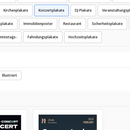
Kirchenplakate
Konzertplakate
DJ Plakate
Veranstaltungsp
kplakate
Immobilienposter
Restaurant
Sicherheitsplakate
ntinstags-
Fahndungsplakate
Hochzeitsplakate
Illustriert