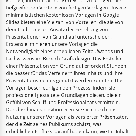
können, Ihren Inhalt zur Perfektion zu bringen. Die
tiefgreifenden Vorteile von fertigen Vorlagen Unsere
minimalistischen kostenlosen Vorlagen in Google
Slides bieten eine Vielzahl von Vorteilen, die sie von
dem traditionellen Ansatz der Erstellung von
Präsentationen von Grund auf unterscheiden.
Erstens eliminieren unsere Vorlagen die
Notwendigkeit eines erheblichen Zeitaufwands und
Graue minimalistische Psychologie
Fachwissens im Bereich Grafikdesign. Das Erstellen
einer Präsentation von Grund auf erfordert Stunden,
Tauchen Sie mit der Grey Minimalist Psychology
die besser für das Verfeinern Ihres Inhalts und Ihre
Präsentationsvorlage in die Tiefen des
Präsentationstechnik genutzt werden könnten. Die
menschlichen Geistes ein.
Vorlagen beschleunigen den Prozess, indem sie
professionell gestaltete Grundlagen bieten, die ein
Google Slides
Gefühl von Schliff und Professionalität vermitteln.
Darüber hinaus positionieren Sie sich durch die
Nutzung unserer Vorlagen als versierter Präsentator,
der die Zeit seines Publikums schätzt, was
erheblichen Einfluss darauf haben kann, wie Ihr Inhalt