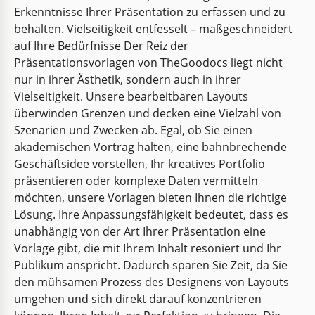
Entdecken Sie die Eleganz des Designs mit unserer
Erkenntnisse Ihrer Präsentation zu erfassen und zu
Minimal Interior Design Präsentation.
behalten. Vielseitigkeit entfesselt – maßgeschneidert
auf Ihre Bedürfnisse Der Reiz der
Google Slides
Präsentationsvorlagen von TheGoodocs liegt nicht
nur in ihrer Ästhetik, sondern auch in ihrer
Vielseitigkeit. Unsere bearbeitbaren Layouts
überwinden Grenzen und decken eine Vielzahl von
Szenarien und Zwecken ab. Egal, ob Sie einen
akademischen Vortrag halten, eine bahnbrechende
Geschäftsidee vorstellen, Ihr kreatives Portfolio
Weißer minimalistischer Winter
präsentieren oder komplexe Daten vermitteln
möchten, unsere Vorlagen bieten Ihnen die richtige
Mit über 30 durchdacht gestalteten Folien steht
Lösung. Ihre Anpassungsfähigkeit bedeutet, dass es
Ihnen dieses White Minimalist Winter Template zur
unabhängig von der Art Ihrer Präsentation eine
Verfügung, das die Essenz der Ruhe und Eleganz
des Winters einfängt.
Vorlage gibt, die mit Ihrem Inhalt resoniert und Ihr
Publikum anspricht. Dadurch sparen Sie Zeit, da Sie
Google Slides
den mühsamen Prozess des Designens von Layouts
umgehen und sich direkt darauf konzentrieren