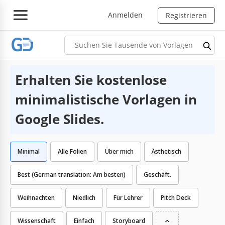
Anmelden
Registrieren
Erhalten Sie kostenlose
minimalistische Vorlagen in
Google Slides.
Minimal
Alle Folien
Über mich
Ästhetisch
Best (German translation: Am besten)
Geschäft.
Weihnachten
Niedlich
Für Lehrer
Pitch Deck
Wissenschaft
Einfach
Storyboard