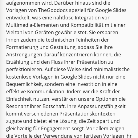
aufgenommen wird. Darüber hinaus sind die
Vorlagen von TheGoodocs speziell für Google Slides
entwickelt, was eine nahtlose Integration von
Multimedia-Elementen und Kompatibilität mit einer
Vielzahl von Geräten gewährleistet. Sie ersparen
Ihnen zudem die technischen Feinheiten der
Formatierung und Gestaltung, sodass Sie Ihre
Anstrengungen darauf konzentrieren können, die
Erzählung und den Fluss Ihrer Präsentation zu
perfektionieren. Auf diese Weise sind minimalistische
kostenlose Vorlagen in Google Slides nicht nur eine
Minimalistischer brauner Kaffee
Bequemlichkeit, sondern eine Investition in eine
effektive Kommunikation. Indem wir die Kraft der
Erwecken Sie die Sinne Ihres Publikums mit dem
Einfachheit nutzen, verstärken unsere Optionen die
verführerischen Charme unserer minimalistischen
Resonanz Ihrer Botschaft. Ihre Anpassungsfähigkeit
Brown Coffee Präsentationsvorlage.
kommt verschiedenen Präsentationskontexten
zugute und bietet eine Lösung, die Zeit spart und
Google Slides
gleichzeitig für Engagement sorgt. Vor allem zeigen
die Vorteile der Verwendung von fertigen Vorlagen Ihr