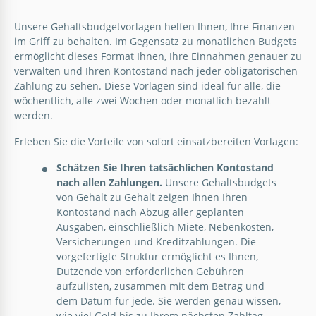
Gehaltsscheck
Unsere Gehaltsbudgetvorlagen helfen Ihnen, Ihre Finanzen
Dieses illustrierte wöchentliche
im Griff zu behalten. Im Gegensatz zu monatlichen Budgets
Gehaltsabrechnungsbudget-Template kann die
ermöglicht dieses Format Ihnen, Ihre Einnahmen genauer zu
Verwaltung Ihrer Finanzen mit Leichtigkeit
verwalten und Ihren Kontostand nach jeder obligatorischen
verbessern.
Zahlung zu sehen. Diese Vorlagen sind ideal für alle, die
wöchentlich, alle zwei Wochen oder monatlich bezahlt
Google Docs
werden.
Einfaches Gehaltsabrechnungs-
Budgetvorlage
Erleben Sie die Vorteile von sofort einsatzbereiten Vorlagen:
Schätzen Sie Ihren tatsächlichen Kontostand
nach allen Zahlungen.
Unsere Gehaltsbudgets
Google Sheets
von Gehalt zu Gehalt zeigen Ihnen Ihren
Kontostand nach Abzug aller geplanten
Ausgaben, einschließlich Miete, Nebenkosten,
Versicherungen und Kreditzahlungen. Die
vorgefertigte Struktur ermöglicht es Ihnen,
Dutzende von erforderlichen Gebühren
aufzulisten, zusammen mit dem Betrag und
dem Datum für jede. Sie werden genau wissen,
wie viel Geld bis zu Ihrem nächsten Zahltag