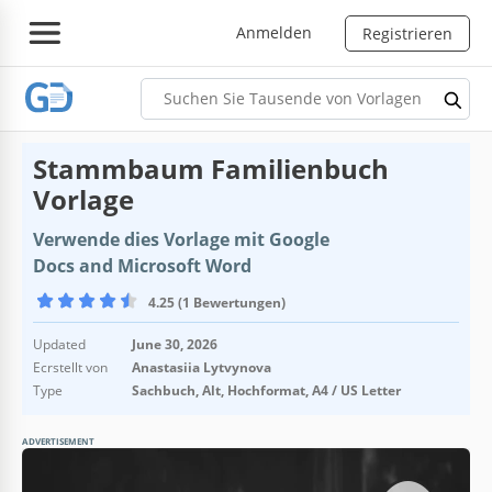
Anmelden
Registrieren
Stammbaum Familienbuch
Vorlage
Verwende dies Vorlage mit Google
Docs and Microsoft Word
4.25 (1 Bewertungen)
Updated
June 30, 2026
Ecrstellt von
Anastasiia Lytvynova
Type
Sachbuch, Alt, Hochformat, A4 / US Letter
ADVERTISEMENT