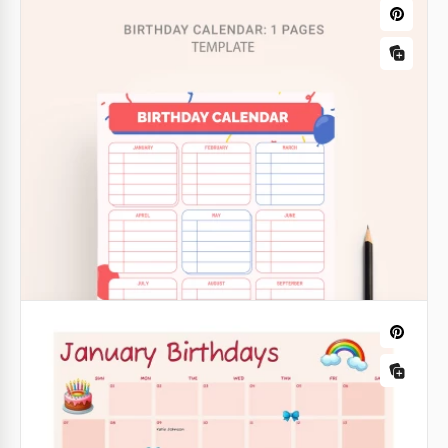
Google Docs
Geburtstagskalender
Geburtstagskalender 2021 ist eines der Dinge, die
du schon immer haben wolltest, aber nie hattest.
Stimmt's?
Google Docs
Klassenzimmer Geburtstagskalender