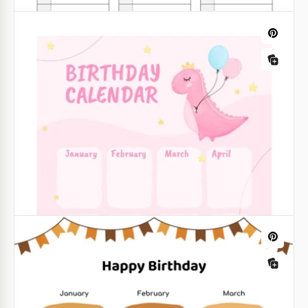
besonderen Momente im Fokus.
Google Docs
Druckbare Büro-
Geburtstagskalendervorlage
Haben Sie Angst, den Geburtstag Ihres Freundes
oder Verwandten zu verpassen? Möchten Sie nicht
vor Ihrem Kollegen flach fallen?
Google Docs