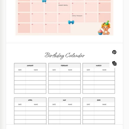
Vorlage
Google Slides
Bunter Geburtstagskalender
Der bunte Geburtstagskalender-Template ist eine
perfekte Wahl, wenn du jemals die Geburtstage
deiner Verwandten, Kollegen und Freunde
vergessen hast.
Google Slides
Niedlicher Geburtstagskalender
Wie kann man sich an alle Geburtstage erinnern?
Das ist einfach mit digitalen Kalendern, die genau
für diesen Zweck entwickelt wurden!
Google Sheets