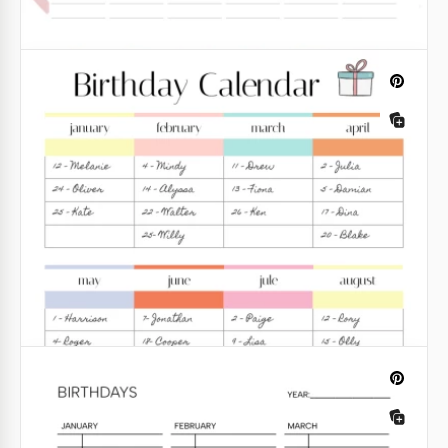
Druckbarer anpassbarer jährlicher
Geburtstagskalender
Möchten Sie nie die Geburtstage Ihrer Liebsten,
Freunde und Kollegen vergessen? Notieren Sie die
notwendigen Termine in einem Kalender!
Google Docs