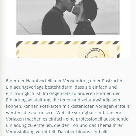
Beige Einladungs-Postkarte
Einer der Hauptvorteile der Verwendung einer Postkarten-
Einladungsvorlage besteht darin, dass sie einfach und
Eleganz trifft auf Simplizität mit unserer Beige
erschwinglich ist. Im Gegensatz zu anderen Formen der
Invitation PostCard Vorlage. Dieses klassische
Einladungsgestaltung, die teuer und zeitaufwändig sein
Design präsentiert einen neutralen beigen
können, können Postkarten mit kostenlosen Vorlagen erstellt
Hintergrund, der Raffinesse und Charme ausstrahlt.
werden, die auf unserer Website verfügbar sind. Unsere
Vorlagen machen es einfach, eine professionell aussehende
Einladung zu erstellen, die den Ton und das Thema Ihrer
Google Slides
Veranstaltung vermittelt. Darüber hinaus sind alle