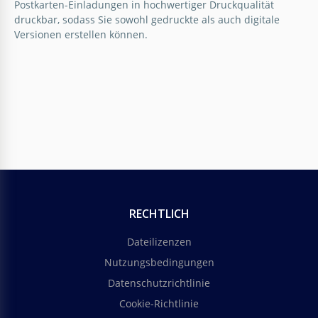
Postkarten-Einladungen in hochwertiger Druckqualität
druckbar, sodass Sie sowohl gedruckte als auch digitale
Versionen erstellen können.
Romantische Hochzeitseinladungs-
Postkarte
Liebe liegt in der Luft, und genauso auch die
romantische Hochzeitseinladungs-
Postkartenvorlage.
Google Slides
RECHTLICH
Dateilizenzen
Nutzungsbedingungen
Datenschutzrichtlinie
Cookie-Richtlinie