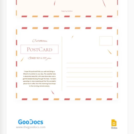
Vintage Einladung Postkarte
Jemanden in einem Vintage-Stil zu einer
Veranstaltung einzuladen, ist eine wirklich
großartige Idee. Ein solcher Ansatz wird Ihnen
sicherlich helfen, viel Aufmerksamkeit auf Ihre Karte
zu erhalten.
Google Docs