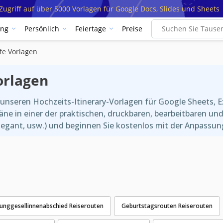
ugriff auf über 5000 Vorlagen für Google Docs, Slides und Sheets
ung
Persönlich
Feiertage
Preise
fe Vorlagen
orlagen
 unseren Hochzeits-Itinerary-Vorlagen für Google Sheets, 
pläne in einer der praktischen, druckbaren, bearbeitbaren
 elegant, usw.) und beginnen Sie kostenlos mit der Anpassu
Junggesellinnenabschied Reiserouten
Geburtstagsrouten Reiserouten