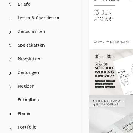
Briefe
Druckbare
Hochzeitsabla
Listen & Checklisten
Unsere zweiseitig
Zeitschriften
druckbare Hochzei
Itinerary-Vorlage 
digitalen Format 
Speisekarten
oder in A4 und US 
Portrait-Formaten
Newsletter
werden.
Zeitungen
Google Docs
Notizen
Fotoalben
Planer
Portfolio