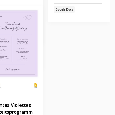
rhalten oder diese
m Hochzeitstag
Google Docs
re Vorlage für den
 sich eine Sinfonie
tstag-Plan direkt
otionen und
rladen!
ssen, und unsere
e Hochzeitszeitplan-
Docs
 ist der Taktstock
igenten, der sie mit
rchestriert.
Docs
ntes Violettes
zeitsprogramm