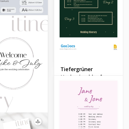
Elegante
Hochzeitsablauf
bare
Vorlage
eits-DJ-
lan-Vorlage
Google Docs
Docs
Tiefergrüner
Hochzeitsablauf
stischer
eitstermin
Wenn Sie von klassischen
rosa oder weißen Vorlagen
für eine Hochzeitsagenda
Sie einen
müde sind, könnte Ihnen
tsplan erstellt?
diese hier gefallen. Die
n Sie den Gästen
tiefgrüne Farbe macht sie
en, was sie von der
wirklich ungewöhnlich.
altung erwarten