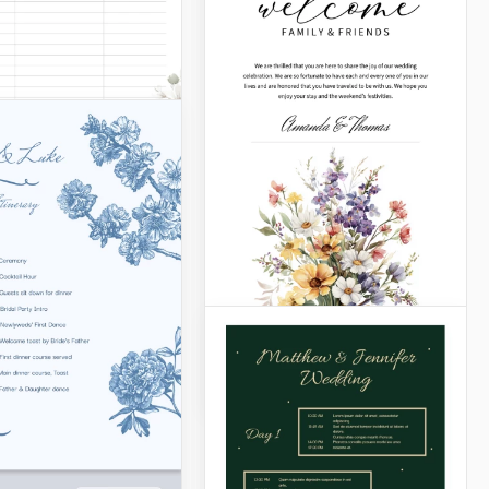
Hochzeitstag-
Programmvorlage
mit stündlichem
Zeitplan
Google Docs