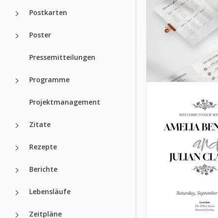
Postkarten
Poster
Pressemitteilungen
Programme
Projektmanagement
Zitate
Rezepte
Hochzeitsplan
Hochzeitsplan
Zeitplan
Berichte
Begrüßen Sie Ihre
mit diesem Hochze
Unser Schedule
Lebensläufe
Itinerary-Vorlage!
Hochzeitsprogra
Vorlage ist eine e
Zeitpläne
Google Docs