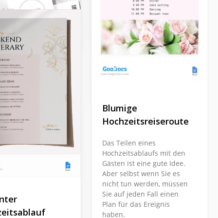
?
Google Slides
Rustikales
Docs
Hochzeitswochenende
Reiseroute
Google Docs
Blumige
Hochzeitsreiseroute
Das Teilen eines
Hochzeitsablaufs mit den
Gästen ist eine gute Idee.
barer
Aber selbst wenn Sie es
eitstag-
nicht tun werden, müssen
Sie auf jeden Fall einen
lan
nter
Plan für das Ereignis
eitsablauf
haben.
nen eine kostenlose