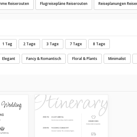
mme Reiserouten
Flugreisepläne Reiserouten
Reiseplanungen Reise
1 Tag
2 Tage
3 Tage
7 Tage
8 Tage
Elegant
Fancy & Romantisch
Floral & Plants
Minimalist