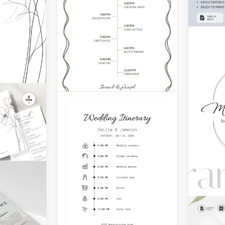
ufvorlage
e
Druck
ts-
Hochz
kann im
verwendet
Zeitp
Letter
 gedruckt
Google 
Fanta
Hochz
Haben 
Hochzei
Möchte
mitteil
Veranst