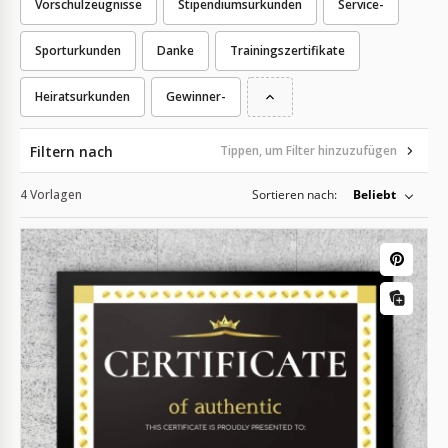
Vorschulzeugnisse
Stipendiumsurkunden
Service-
Sporturkunden
Danke
Trainingszertifikate
Heiratsurkunden
Gewinner-
Filtern nach
Tippen, um Filter hinzuzufügen
4 Vorlagen
Sortieren nach:
Beliebt