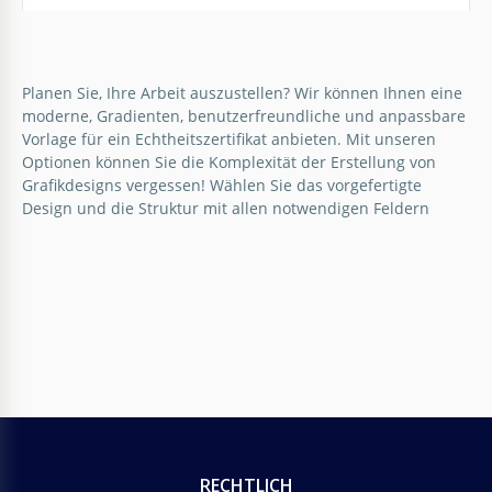
Planen Sie, Ihre Arbeit auszustellen? Wir können Ihnen eine
moderne, Gradienten, benutzerfreundliche und anpassbare
Vorlage für ein Echtheitszertifikat anbieten. Mit unseren
Lila Echtheitszertifikat
Optionen können Sie die Komplexität der Erstellung von
Grafikdesigns vergessen! Wählen Sie das vorgefertigte
Im digitalen Zeitalter ist es für Unternehmen und
Design und die Struktur mit allen notwendigen Feldern
Einzelpersonen von entscheidender Bedeutung,
Vertrauen und Authentizität aufzubauen.
Google Docs
RECHTLICH