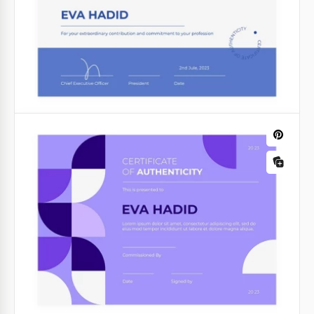
Blaue Echtheitszertifikat
Fügen Sie Ihren Kreationen mit unserer Vorlage für
das Blaue Zertifikat der Echtheit eine Prise Prestige
hinzu.
Google Docs